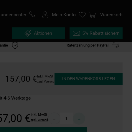
Kundencenter
Mein Konto
Warenkorb
Aktionen
5% Rabatt sichern
antie
Ratenzahlung per PayPal
157
,
00
€
Inkl. MwSt
IN DEN WARENKORB LEGEN
zzgl. Versand
it 4-6 Werktage
57
,
00
€
Inkl. MwSt
－
＋
zzgl. Versand