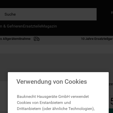
e
n & Gefrieren
IE HÄUFIGSTEN SUCHANFRAGEN
Ersatzteile
Magazin
waschmaschine
is Altgerätemitnahme
10 Jahre Ersatzteilgar
geschirrspülern
kühlgefrierkombination
bko
trockner
kühlschrank
Verwendung von Cookies
Auf Lager: Lieferze
gefrierschrank
mikrowelle
Bauknecht Hausgeräte GmbH verwendet
1
Cookies von Erstanbietern und
toplader
Drittanbietern (oder ähnliche Technologien),
0
.
gefriertruhe