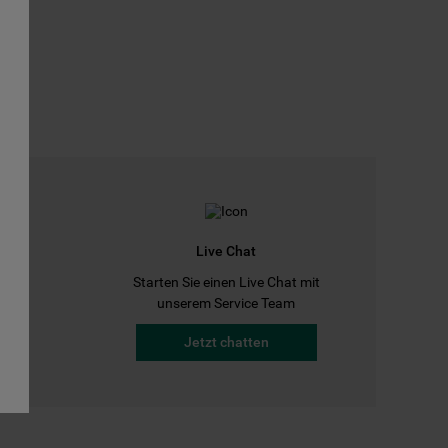
Live Chat
Starten Sie einen Live Chat mit
a
unserem Service Team
Jetzt chatten