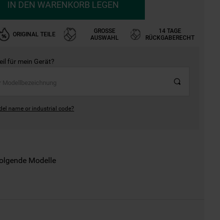
IN DEN WARENKORB LEGEN
GROSSE A
14 TAGE
ORIGINAL TEILE
USWAHL
RÜCKGABERECHT
Teil für mein Gerät?
del name or industrial code?
folgende Modelle