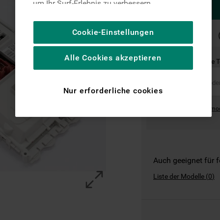
um Ihr Surf-Erlebnis zu verbessern
(unbedingt erforderliche Cookies), um unser
Publikum zu messen (Leistungs-Cookies),
Cookie-Einstellungen
SCHNELLE
um die redaktionellen Inhalte der Website
LIEFERUNG
basierend auf Ihrer Nutzung der Website zu
Alle Cookies akzeptieren
personalisieren, die Funktionalität der
Ist dies das richtige 
Website zu verbessern und Ihnen
spezifische Funktionen anzubieten
Nur erforderliche cookies
(Funktionelle-Cookies) und für
personalisierte und nicht personalisierte
Where can I find the mo
Werbung basierend auf Ihren
Gewohnheiten, Interaktionen mit unseren
Websites, Werbeanzeigen und Interessen
(einschließlich über Drittanbieter und auf
Auch geeignet für 
anderen Websites oder sozialen
Liste der Modelle
(
0
)
Plattformen, beispielsweise Google LLC –
weitere Informationen zu den
Datenschutzbestimmungen von Google
finden Sie hier: