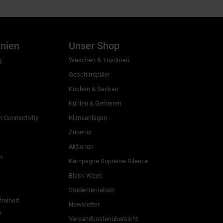
inien
Unser Shop
g
Waschen & Trocknen
Geschirrspüler
Kochen & Backen
Kühlen & Gefrieren
 Connectivity
Klimaanlagen
Zubehör
Aktionen
n
Kampagne Supreme Silence
Black Week
Studentenrabatt
freiheit
Newsletter
n
Versandkostenübersicht