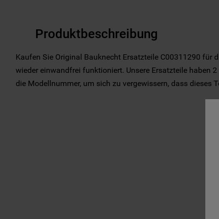
Produktbeschreibung
Kaufen Sie Original Bauknecht Ersatzteile C00311290 für d
wieder einwandfrei funktioniert. Unsere Ersatzteile haben 2 
die Modellnummer, um sich zu vergewissern, dass dieses Teil