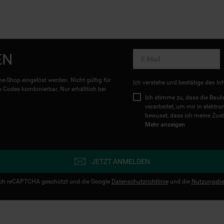
EN
e-Shop eingelöst werden. Nicht gültig für
Ich verstehe und bestätige den In
Codes kombinierbar. Nur erhältlich bei
Ich stimme zu, dass die Ba
verarbeitet, um mir in elektr
bewusst, dass ich meine Zust
Mehr anzeigen
JETZT ANMELDEN
urch reCAPTCHA geschützt und die Google
Datenschutzrichtlinie
und die
Nutzungsbe