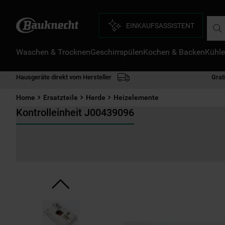
Such
EINKAUFSASSISTENT
Waschen & Trocknen
Geschirrspülen
Kochen & Backen
Kühle
D
1
.
Hausgeräte direkt vom Hersteller
Grat
2
.
Home
Ersatzteile
Herde
Heizelemente
3
.
Kontrolleinheit J00439096
4
.
5
.
6
.
7
.
8
.
9
.
1