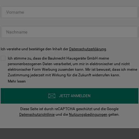
KUNDENCENTER
Ich verstehe und bestätige den Inhalt der
Datenschutzerklärung
.
Ich stimme zu, dass die Bauknecht Hausgeräte GmbH meine
personenbezogenen Daten verarbeitet, um mir in elektronischer und nicht
elektronischer Form Werbung zusenden kann. Mir ist bewusst, dass ich meine
Zustimmung jederzeit mit Wirkung für die Zukunft widerrufen kann.
Bedienungsanleitungen
Kontakt
Mehr lesen
ungen finden und herunterladen
Wir sind Mo - Sa für Sie d
JETZT ANMELDEN
Herunterladen
Jetzt anrufen
Diese Seite ist durch reCAPTCHA geschützt und die Google
Datenschutzrichtlinie
und die
Nutzungsbedingungen
gelten.