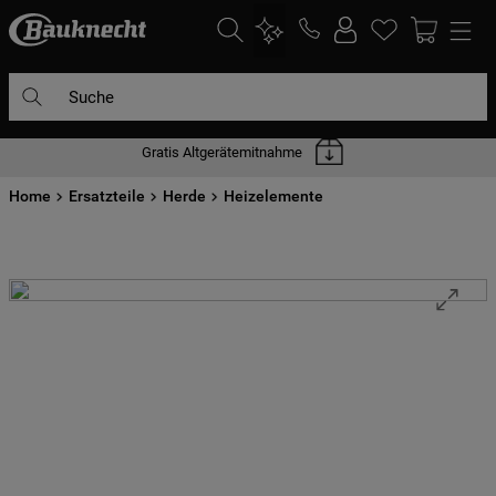
Suche
Gratis Altgerätemitnahme
DIE HÄUFIGSTEN SUCHANFRAGEN
Home
1
Ersatzteile
.
waschmaschine
Herde
Heizelemente
2
.
geschirrspülern
3
.
kühlgefrierkombination
4
.
bko
5
.
trockner
6
.
kühlschrank
7
.
gefrierschrank
8
.
mikrowelle