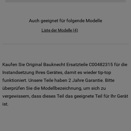
der Weitergabe Ihrer Daten an unsere
Drittanbieter für solche Zwecke zu. Wenn
Sie Ihre Präferenzen festlegen möchten,
Auch geeignet für folgende Modelle
klicken Sie auf die Schaltfläche "Cookie
Liste der Modelle
(
4
)
Einstellungen". Um unsere Cookie-Richtlinie
einzusehen klicken sie auf "Mehr
Informationen" . Wenn Sie auf "Nur
erforderliche Cookies" klicken, werden
lediglich unbedingt erforderliche Cookis
Kaufen Sie Original Bauknecht Ersatzteile C00482315 für die
gesetzt. Mehr Informationen
Instandsetzung Ihres Gerätes, damit es wieder tip-top
https://www.bauknecht.de/seiten/nutzung-
funktioniert. Unsere Teile haben 2 Jahre Garantie. Bitte
von-cookies
überprüfen Sie die Modellbezeichnung, um sich zu
vergewissern, dass dieses Teil das geeignete Teil für Ihr Gerät
ist.