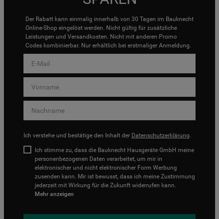
Der Rabatt kann einmalig innerhalb von 30 Tagen im Bauknecht
Online-Shop eingelöst werden. Nicht gültig für zusätzliche
Leistungen und Versandkosten. Nicht mit anderen Promo
Codes kombinierbar. Nur erhältlich bei erstmaliger Anmeldung.
Ich verstehe und bestätige den Inhalt der
Datenschutzerklärung
.
Ich stimme zu, dass die Bauknecht Hausgeräte GmbH meine
personenbezogenen Daten verarbeitet, um mir in
elektronischer und nicht elektronischer Form Werbung
zusenden kann. Mir ist bewusst, dass ich meine Zustimmung
jederzeit mit Wirkung für die Zukunft widerrufen kann.
Mehr anzeigen