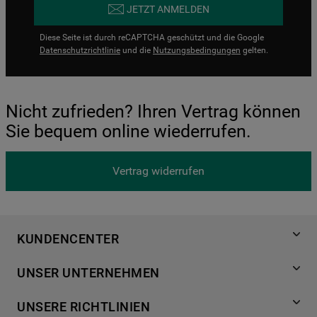
JETZT ANMELDEN
Diese Seite ist durch reCAPTCHA geschützt und die Google
Datenschutzrichtlinie
und die
Nutzungsbedingungen
gelten.
Nicht zufrieden? Ihren Vertrag können
Sie bequem online wiederrufen.
Vertrag widerrufen
KUNDENCENTER
Produktregistrierung
UNSER UNTERNEHMEN
Händlersuche
Über Bauknecht
Häufige Fragen
UNSERE RICHTLINIEN
Für Händler