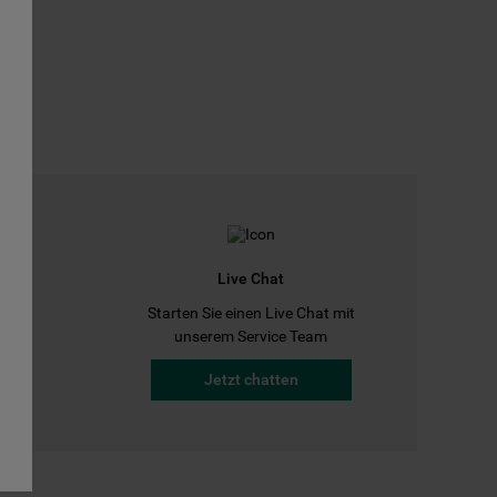
Live Chat
Starten Sie einen Live Chat mit
a
unserem Service Team
Jetzt chatten