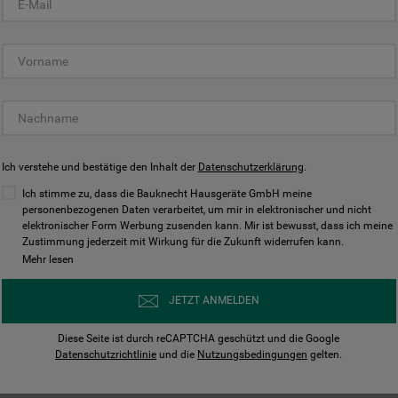
KUNDENCENTER
Ich verstehe und bestätige den Inhalt der
Datenschutzerklärung
.
Ich stimme zu, dass die Bauknecht Hausgeräte GmbH meine
personenbezogenen Daten verarbeitet, um mir in elektronischer und nicht
elektronischer Form Werbung zusenden kann. Mir ist bewusst, dass ich meine
Bedienungsanleitungen
Kontakt
Zustimmung jederzeit mit Wirkung für die Zukunft widerrufen kann.
ungen finden und herunterladen
Wir sind Mo - Sa für Sie d
Mehr lesen
Herunterladen
Jetzt anrufen
JETZT ANMELDEN
Diese Seite ist durch reCAPTCHA geschützt und die Google
Datenschutzrichtlinie
und die
Nutzungsbedingungen
gelten.