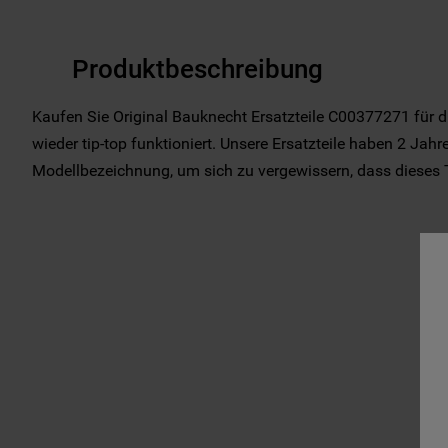
Produktbeschreibung
Kaufen Sie Original Bauknecht Ersatzteile C00377271 für di
wieder tip-top funktioniert. Unsere Ersatzteile haben 2 Jahre
Modellbezeichnung, um sich zu vergewissern, dass dieses Tei