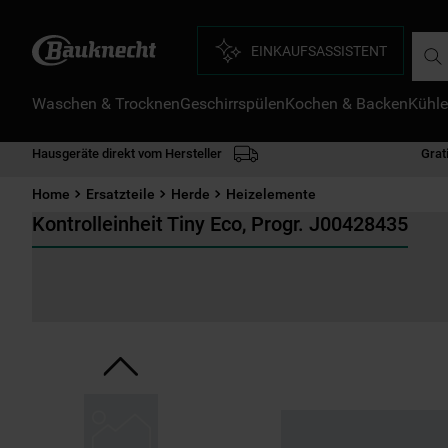
Such
EINKAUFSASSISTENT
Waschen & Trocknen
Geschirrspülen
Kochen & Backen
Kühle
D
1
.
Hausgeräte direkt vom Hersteller
Grat
2
.
Home
Ersatzteile
Herde
Heizelemente
3
.
Kontrolleinheit Tiny Eco, Progr. J00428435
4
.
5
.
6
.
7
.
8
.
9
.
1