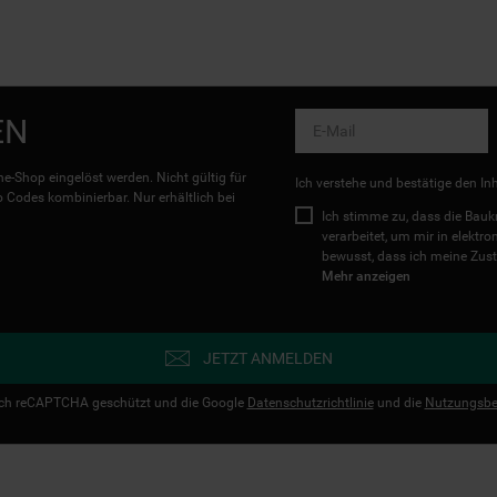
EN
e-Shop eingelöst werden. Nicht gültig für
Ich verstehe und bestätige den In
Codes kombinierbar. Nur erhältlich bei
Ich stimme zu, dass die Ba
verarbeitet, um mir in elektr
bewusst, dass ich meine Zust
Mehr anzeigen
JETZT ANMELDEN
urch reCAPTCHA geschützt und die Google
Datenschutzrichtlinie
und die
Nutzungsbe