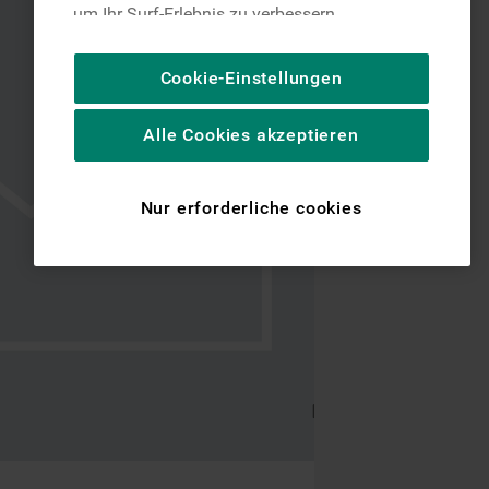
um Ihr Surf-Erlebnis zu verbessern
(unbedingt erforderliche Cookies), um unser
Publikum zu messen (Leistungs-Cookies),
Cookie-Einstellungen
um die redaktionellen Inhalte der Website
basierend auf Ihrer Nutzung der Website zu
Alle Cookies akzeptieren
personalisieren, die Funktionalität der
Website zu verbessern und Ihnen
spezifische Funktionen anzubieten
Nur erforderliche cookies
(Funktionelle-Cookies) und für
personalisierte und nicht personalisierte
Werbung basierend auf Ihren
Gewohnheiten, Interaktionen mit unseren
Websites, Werbeanzeigen und Interessen
(einschließlich über Drittanbieter und auf
anderen Websites oder sozialen
Plattformen, beispielsweise Google LLC –
weitere Informationen zu den
Datenschutzbestimmungen von Google
finden Sie hier: