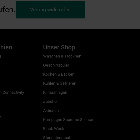
ufen.
Vertrag widerrufen
inien
Unser Shop
g
Waschen & Trocknen
Geschirrspüler
Kochen & Backen
Kühlen & Gefrieren
 Connectivity
Klimaanlagen
Zubehör
Aktionen
n
Kampagne Supreme Silence
Black Week
Studentenrabatt