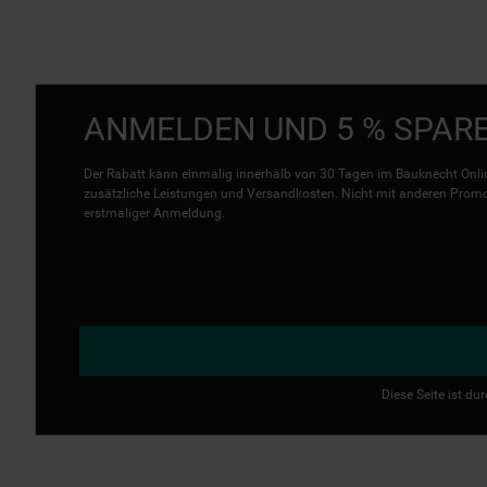
ANMELDEN UND 5 % SPAR
Der Rabatt kann einmalig innerhalb von 30 Tagen im Bauknecht Onlin
zusätzliche Leistungen und Versandkosten. Nicht mit anderen Promo 
erstmaliger Anmeldung.
Diese Seite ist d