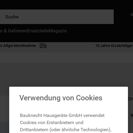
e
n & Gefrieren
IE HÄUFIGSTEN SUCHANFRAGEN
Ersatzteile
Magazin
waschmaschine
is Altgerätemitnahme
10 Jahre Ersatzteilgar
geschirrspülern
kühlgefrierkombination
bko
trockner
kühlschrank
Verwendung von Cookies
Nicht im Bauknecht On
gefrierschrank
mikrowelle
Bauknecht Hausgeräte GmbH verwendet
N
Cookies von Erstanbietern und
toplader
zzgl. Versand
Drittanbietern (oder ähnliche Technologien),
0
.
gefriertruhe