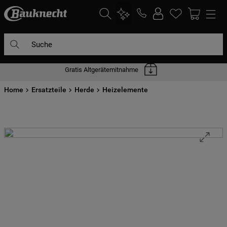
Suche
Gratis Altgerätemitnahme
DIE HÄUFIGSTEN SUCHANFRAGEN
Home
1
Ersatzteile
.
waschmaschine
Herde
Heizelemente
2
.
geschirrspülern
3
.
kühlgefrierkombination
4
.
bko
5
.
trockner
6
.
kühlschrank
7
.
mikrowelle
8
.
toplader