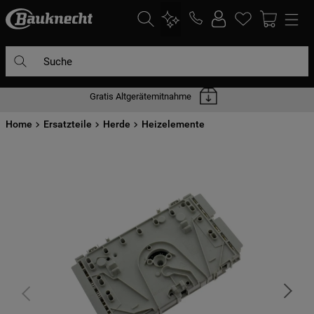
Suche
Gratis Altgerätemitnahme
DIE HÄUFIGSTEN SUCHANFRAGEN
Home
1
Ersatzteile
.
waschmaschine
Herde
Heizelemente
2
.
geschirrspülern
3
.
kühlgefrierkombination
4
.
bko
5
.
trockner
6
.
kühlschrank
7
.
gefrierschrank
8
.
mikrowelle