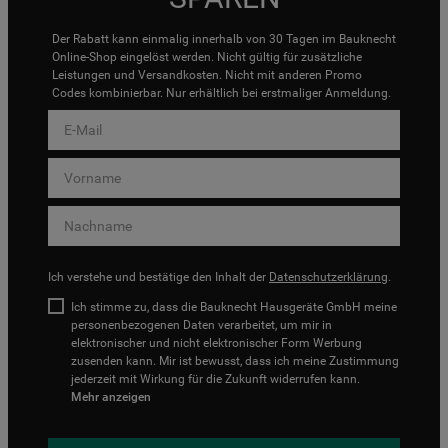
Der Rabatt kann einmalig innerhalb von 30 Tagen im Bauknecht
Online-Shop eingelöst werden. Nicht gültig für zusätzliche
Leistungen und Versandkosten. Nicht mit anderen Promo
Codes kombinierbar. Nur erhältlich bei erstmaliger Anmeldung.
Ich verstehe und bestätige den Inhalt der
Datenschutzerklärung
.
Ich stimme zu, dass die Bauknecht Hausgeräte GmbH meine
personenbezogenen Daten verarbeitet, um mir in
elektronischer und nicht elektronischer Form Werbung
zusenden kann. Mir ist bewusst, dass ich meine Zustimmung
jederzeit mit Wirkung für die Zukunft widerrufen kann.
Mehr anzeigen