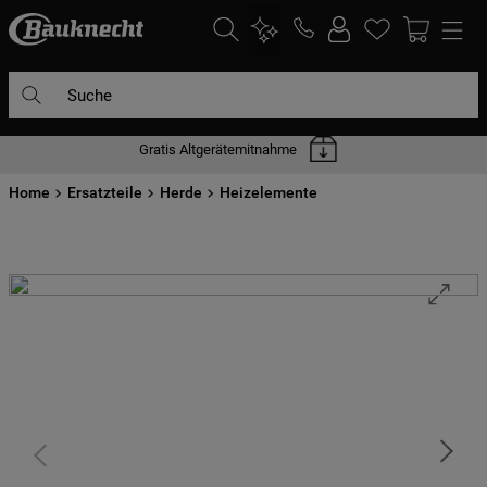
Suche
Gratis Altgerätemitnahme
DIE HÄUFIGSTEN SUCHANFRAGEN
Home
1
Ersatzteile
.
waschmaschine
Herde
Heizelemente
2
.
geschirrspülern
3
.
kühlgefrierkombination
4
.
bko
5
.
trockner
6
.
kühlschrank
7
.
gefrierschrank
8
.
mikrowelle