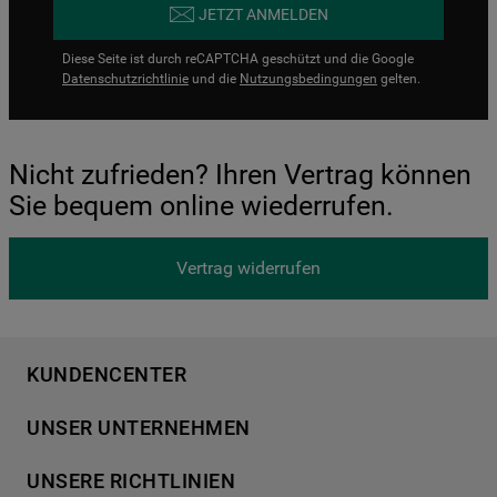
JETZT ANMELDEN
Diese Seite ist durch reCAPTCHA geschützt und die Google
Datenschutzrichtlinie
und die
Nutzungsbedingungen
gelten.
Nicht zufrieden? Ihren Vertrag können
Sie bequem online wiederrufen.
Vertrag widerrufen
KUNDENCENTER
Produktregistrierung
UNSER UNTERNEHMEN
Händlersuche
Über Bauknecht
Häufige Fragen
UNSERE RICHTLINIEN
Für Händler