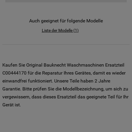
der Weitergabe Ihrer Daten an unsere
Drittanbieter für solche Zwecke zu. Wenn
Sie Ihre Präferenzen festlegen möchten,
Auch geeignet für folgende Modelle
klicken Sie auf die Schaltfläche "Cookie
Liste der Modelle
(
1
)
Einstellungen". Um unsere Cookie-Richtlinie
einzusehen klicken sie auf "Mehr
Informationen" . Wenn Sie auf "Nur
erforderliche Cookies" klicken, werden
lediglich unbedingt erforderliche Cookis
Kaufen Sie Original Bauknecht Waschmaschinen Ersatzteil
gesetzt. Mehr Informationen
C00444170 für die Reparatur Ihres Gerätes, damit es wieder
https://www.bauknecht.de/seiten/nutzung-
einwandfrei funktioniert. Unsere Teile haben 2 Jahre
von-cookies
Garantie. Bitte prüfen Sie die Modellbezeichnung, um sich zu
vergewissern, dass dieses Ersatzteil das geeignete Teil für Ihr
Gerät ist.