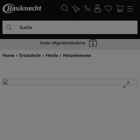
Suche
Gratis Altgerätemitnahme
DIE HÄUFIGSTEN SUCHANFRAGEN
Home
1
Ersatzteile
.
waschmaschine
Herde
Heizelemente
2
.
geschirrspülern
3
.
kühlgefrierkombination
4
.
bko
5
.
trockner
6
.
kühlschrank
7
.
gefrierschrank
8
.
mikrowelle