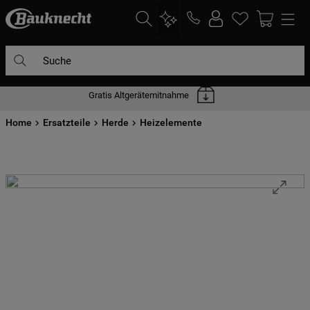
Suche
Gratis Altgerätemitnahme
DIE HÄUFIGSTEN SUCHANFRAGEN
Home
1
Ersatzteile
.
waschmaschine
Herde
Heizelemente
2
.
geschirrspülern
3
.
kühlgefrierkombination
4
.
bko
5
.
trockner
6
.
kühlschrank
7
.
mikrowelle
8
.
toplader