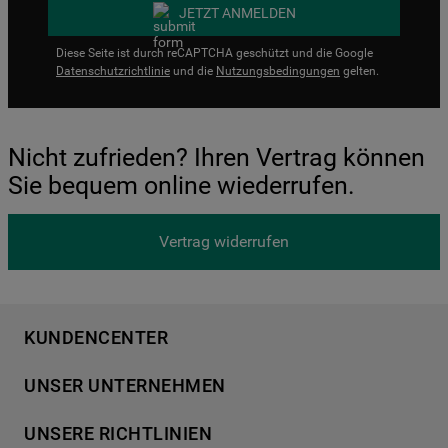
JETZT ANMELDEN
Diese Seite ist durch reCAPTCHA geschützt und die Google
Datenschutzrichtlinie
und die
Nutzungsbedingungen
gelten.
Nicht zufrieden? Ihren Vertrag können
Sie bequem online wiederrufen.
Vertrag widerrufen
KUNDENCENTER
Produktregistrierung
UNSER UNTERNEHMEN
Händlersuche
Über Bauknecht
Häufige Fragen
UNSERE RICHTLINIEN
Für Händler