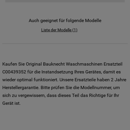
der Weitergabe Ihrer Daten an unsere
Drittanbieter für solche Zwecke zu. Wenn
Sie Ihre Präferenzen festlegen möchten,
Auch geeignet für folgende Modelle
klicken Sie auf die Schaltfläche "Cookie
Liste der Modelle
(
1
)
Einstellungen". Um unsere Cookie-Richtlinie
einzusehen klicken sie auf "Mehr
Informationen" . Wenn Sie auf "Nur
erforderliche Cookies" klicken, werden
lediglich unbedingt erforderliche Cookis
Kaufen Sie Original Bauknecht Waschmaschinen Ersatzteil
gesetzt. Mehr Informationen
C00439352 für die Instandsetzung Ihres Gerätes, damit es
https://www.bauknecht.de/seiten/nutzung-
wieder optimal funktioniert. Unsere Ersatzteile haben 2 Jahre
von-cookies
Herstellergarantie. Bitte prüfen Sie die Modellnummer, um
sich zu vergewissern, dass dieses Teil das Richtige für Ihr
Gerät ist.