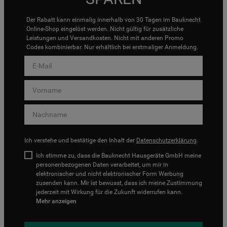
Der Rabatt kann einmalig innerhalb von 30 Tagen im Bauknecht
Online-Shop eingelöst werden. Nicht gültig für zusätzliche
Leistungen und Versandkosten. Nicht mit anderen Promo
Codes kombinierbar. Nur erhältlich bei erstmaliger Anmeldung.
Ich verstehe und bestätige den Inhalt der
Datenschutzerklärung
.
Ich stimme zu, dass die Bauknecht Hausgeräte GmbH meine
personenbezogenen Daten verarbeitet, um mir in
elektronischer und nicht elektronischer Form Werbung
zusenden kann. Mir ist bewusst, dass ich meine Zustimmung
jederzeit mit Wirkung für die Zukunft widerrufen kann.
Mehr anzeigen