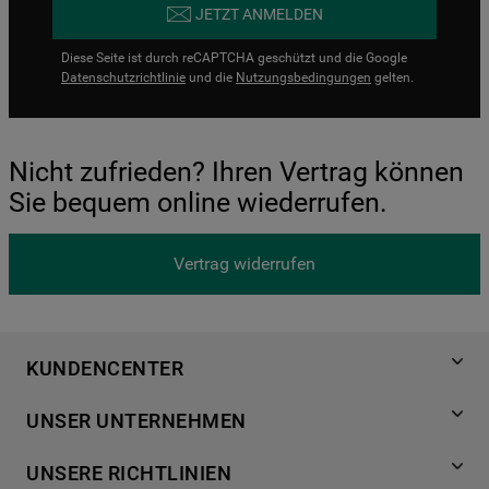
JETZT ANMELDEN
Diese Seite ist durch reCAPTCHA geschützt und die Google
Datenschutzrichtlinie
und die
Nutzungsbedingungen
gelten.
Nicht zufrieden? Ihren Vertrag können
Sie bequem online wiederrufen.
Vertrag widerrufen
KUNDENCENTER
Produktregistrierung
UNSER UNTERNEHMEN
Händlersuche
Über Bauknecht
Häufige Fragen
UNSERE RICHTLINIEN
Für Händler