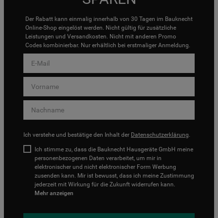
Der Rabatt kann einmalig innerhalb von 30 Tagen im Bauknecht
Online-Shop eingelöst werden. Nicht gültig für zusätzliche
Leistungen und Versandkosten. Nicht mit anderen Promo
Codes kombinierbar. Nur erhältlich bei erstmaliger Anmeldung.
Ich verstehe und bestätige den Inhalt der
Datenschutzerklärung
.
Ich stimme zu, dass die Bauknecht Hausgeräte GmbH meine
personenbezogenen Daten verarbeitet, um mir in
elektronischer und nicht elektronischer Form Werbung
zusenden kann. Mir ist bewusst, dass ich meine Zustimmung
jederzeit mit Wirkung für die Zukunft widerrufen kann.
Mehr anzeigen