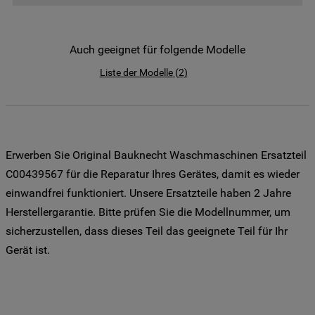
der Weitergabe Ihrer Daten an unsere
Drittanbieter für solche Zwecke zu. Wenn
Sie Ihre Präferenzen festlegen möchten,
Auch geeignet für folgende Modelle
klicken Sie auf die Schaltfläche "Cookie
Liste der Modelle
(
2
)
Einstellungen". Um unsere Cookie-Richtlinie
einzusehen klicken sie auf "Mehr
Informationen" . Wenn Sie auf "Nur
erforderliche Cookies" klicken, werden
lediglich unbedingt erforderliche Cookis
Erwerben Sie Original Bauknecht Waschmaschinen Ersatzteil
gesetzt. Mehr Informationen
C00439567 für die Reparatur Ihres Gerätes, damit es wieder
https://www.bauknecht.de/seiten/nutzung-
einwandfrei funktioniert. Unsere Ersatzteile haben 2 Jahre
von-cookies
Herstellergarantie. Bitte prüfen Sie die Modellnummer, um
sicherzustellen, dass dieses Teil das geeignete Teil für Ihr
Gerät ist.