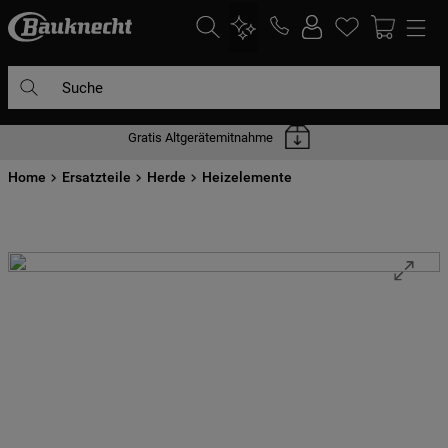
Suche
Gratis Altgerätemitnahme
DIE HÄUFIGSTEN SUCHANFRAGEN
Home
1
Ersatzteile
.
waschmaschine
Herde
Heizelemente
2
.
geschirrspülern
3
.
kühlgefrierkombination
4
.
bko
5
.
trockner
6
.
kühlschrank
7
.
gefrierschrank
8
.
mikrowelle