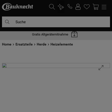
Suche
Gratis Altgerätemitnahme
DIE HÄUFIGSTEN SUCHANFRAGEN
Home
1
Ersatzteile
.
waschmaschine
Herde
Heizelemente
2
.
geschirrspülern
3
.
kühlgefrierkombination
4
.
bko
5
.
trockner
6
.
kühlschrank
7
.
gefrierschrank
8
.
mikrowelle