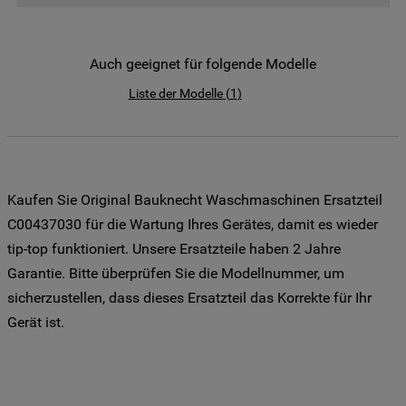
der Weitergabe Ihrer Daten an unsere
Drittanbieter für solche Zwecke zu. Wenn
Sie Ihre Präferenzen festlegen möchten,
Auch geeignet für folgende Modelle
klicken Sie auf die Schaltfläche "Cookie
Liste der Modelle
(
1
)
Einstellungen". Um unsere Cookie-Richtlinie
einzusehen klicken sie auf "Mehr
Informationen" . Wenn Sie auf "Nur
erforderliche Cookies" klicken, werden
lediglich unbedingt erforderliche Cookis
Kaufen Sie Original Bauknecht Waschmaschinen Ersatzteil
gesetzt. Mehr Informationen
C00437030 für die Wartung Ihres Gerätes, damit es wieder
https://www.bauknecht.de/seiten/nutzung-
tip-top funktioniert. Unsere Ersatzteile haben 2 Jahre
von-cookies
Garantie. Bitte überprüfen Sie die Modellnummer, um
sicherzustellen, dass dieses Ersatzteil das Korrekte für Ihr
Gerät ist.