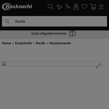
Suche
Gratis Altgerätemitnahme
DIE HÄUFIGSTEN SUCHANFRAGEN
Home
1
Ersatzteile
.
waschmaschine
Herde
Heizelemente
2
.
geschirrspülern
3
.
kühlgefrierkombination
4
.
bko
5
.
trockner
6
.
kühlschrank
7
.
gefrierschrank
8
.
mikrowelle