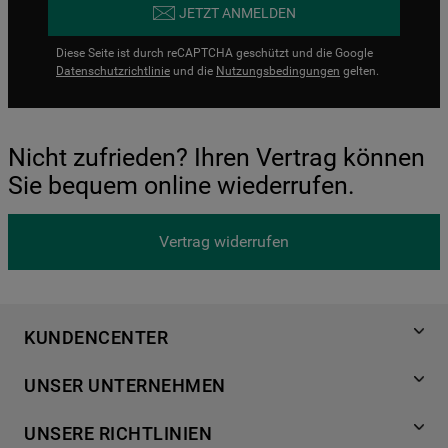
JETZT ANMELDEN
Diese Seite ist durch reCAPTCHA geschützt und die Google
Datenschutzrichtlinie
und die
Nutzungsbedingungen
gelten.
Nicht zufrieden? Ihren Vertrag können
Sie bequem online wiederrufen.
Vertrag widerrufen
KUNDENCENTER
Produktregistrierung
UNSER UNTERNEHMEN
Händlersuche
Über Bauknecht
Häufige Fragen
UNSERE RICHTLINIEN
Für Händler