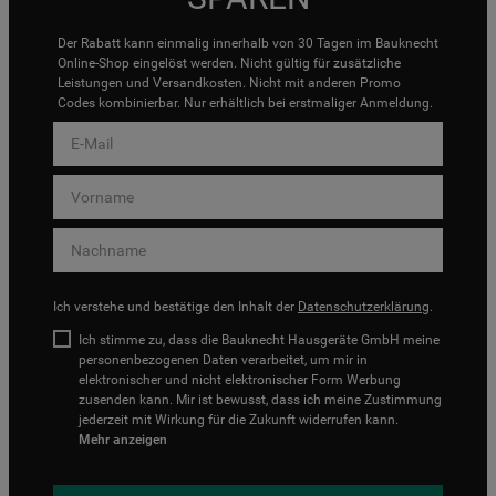
Der Rabatt kann einmalig innerhalb von 30 Tagen im Bauknecht
Online-Shop eingelöst werden. Nicht gültig für zusätzliche
Leistungen und Versandkosten. Nicht mit anderen Promo
Codes kombinierbar. Nur erhältlich bei erstmaliger Anmeldung.
Ich verstehe und bestätige den Inhalt der
Datenschutzerklärung
.
Ich stimme zu, dass die Bauknecht Hausgeräte GmbH meine
personenbezogenen Daten verarbeitet, um mir in
elektronischer und nicht elektronischer Form Werbung
zusenden kann. Mir ist bewusst, dass ich meine Zustimmung
jederzeit mit Wirkung für die Zukunft widerrufen kann.
Mehr anzeigen