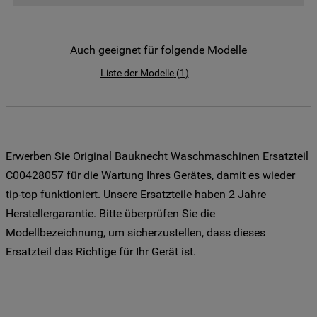
der Weitergabe Ihrer Daten an unsere
Drittanbieter für solche Zwecke zu. Wenn
Sie Ihre Präferenzen festlegen möchten,
Auch geeignet für folgende Modelle
klicken Sie auf die Schaltfläche "Cookie
Liste der Modelle
(
1
)
Einstellungen". Um unsere Cookie-Richtlinie
einzusehen klicken sie auf "Mehr
Informationen" . Wenn Sie auf "Nur
erforderliche Cookies" klicken, werden
lediglich unbedingt erforderliche Cookis
Erwerben Sie Original Bauknecht Waschmaschinen Ersatzteil
gesetzt. Mehr Informationen
C00428057 für die Wartung Ihres Gerätes, damit es wieder
https://www.bauknecht.de/seiten/nutzung-
tip-top funktioniert. Unsere Ersatzteile haben 2 Jahre
von-cookies
Herstellergarantie. Bitte überprüfen Sie die
Modellbezeichnung, um sicherzustellen, dass dieses
Ersatzteil das Richtige für Ihr Gerät ist.