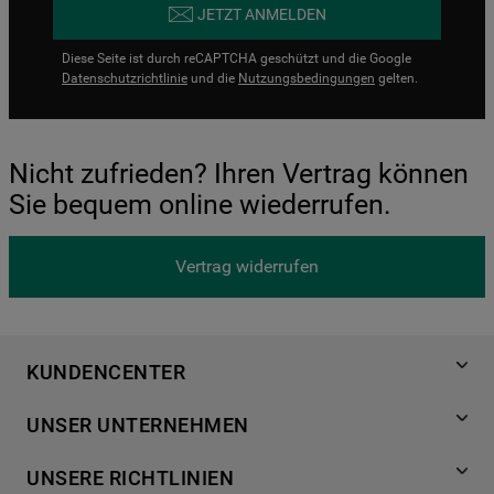
JETZT ANMELDEN
Diese Seite ist durch reCAPTCHA geschützt und die Google
Datenschutzrichtlinie
und die
Nutzungsbedingungen
gelten.
Nicht zufrieden? Ihren Vertrag können
Sie bequem online wiederrufen.
Vertrag widerrufen
KUNDENCENTER
Produktregistrierung
UNSER UNTERNEHMEN
Händlersuche
Über Bauknecht
Häufige Fragen
UNSERE RICHTLINIEN
Für Händler