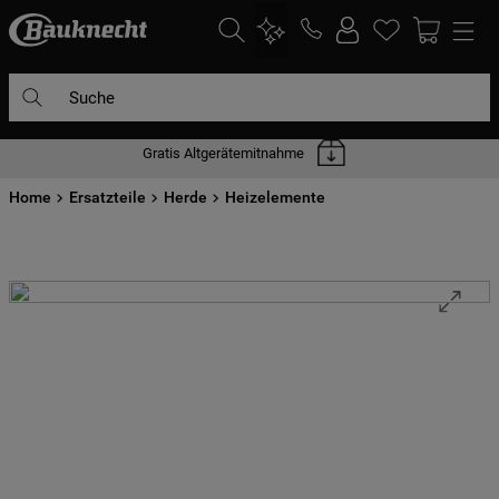
Suche
Gratis Altgerätemitnahme
DIE HÄUFIGSTEN SUCHANFRAGEN
Home
1
Ersatzteile
.
waschmaschine
Herde
Heizelemente
2
.
geschirrspülern
3
.
kühlgefrierkombination
4
.
bko
5
.
trockner
6
.
kühlschrank
7
.
gefrierschrank
8
.
mikrowelle