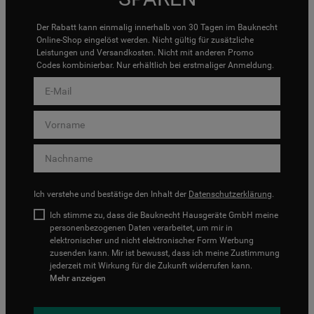
Der Rabatt kann einmalig innerhalb von 30 Tagen im Bauknecht
Online-Shop eingelöst werden. Nicht gültig für zusätzliche
Leistungen und Versandkosten. Nicht mit anderen Promo
Codes kombinierbar. Nur erhältlich bei erstmaliger Anmeldung.
Ich verstehe und bestätige den Inhalt der
Datenschutzerklärung
.
Ich stimme zu, dass die Bauknecht Hausgeräte GmbH meine
personenbezogenen Daten verarbeitet, um mir in
elektronischer und nicht elektronischer Form Werbung
zusenden kann. Mir ist bewusst, dass ich meine Zustimmung
jederzeit mit Wirkung für die Zukunft widerrufen kann.
Mehr anzeigen