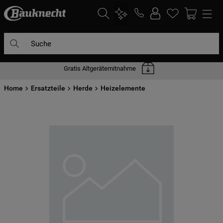
Suche
Gratis Altgerätemitnahme
DIE HÄUFIGSTEN SUCHANFRAGEN
Home
1
Ersatzteile
.
waschmaschine
Herde
Heizelemente
2
.
geschirrspülern
3
.
kühlgefrierkombination
4
.
bko
5
.
kühlschrank
6
.
trockner
7
.
gefrierschrank
8
.
mikrowelle