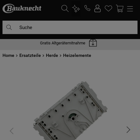
Suche
Gratis Altgerätemitnahme
DIE HÄUFIGSTEN SUCHANFRAGEN
Home
1
Ersatzteile
.
waschmaschine
Herde
Heizelemente
2
.
geschirrspülern
3
.
kühlgefrierkombination
4
.
bko
5
.
trockner
6
.
kühlschrank
7
.
gefrierschrank
8
.
mikrowelle