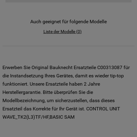
der Weitergabe Ihrer Daten an unsere
Drittanbieter für solche Zwecke zu. Wenn
Sie Ihre Präferenzen festlegen möchten,
Auch geeignet für folgende Modelle
klicken Sie auf die Schaltfläche "Cookie
Liste der Modelle
(
0
)
Einstellungen". Um unsere Cookie-Richtlinie
einzusehen klicken sie auf "Mehr
Informationen" . Wenn Sie auf "Nur
erforderliche Cookies" klicken, werden
lediglich unbedingt erforderliche Cookis
Erwerben Sie Original Bauknecht Ersatzteile C00313087 für
gesetzt. Mehr Informationen
die Instandsetzung Ihres Gerätes, damit es wieder tip-top
https://www.bauknecht.de/seiten/nutzung-
funktioniert. Unsere Ersatzteile haben 2 Jahre
von-cookies
Herstellergarantie. Bitte überprüfen Sie die
Modellbezeichnung, um sicherzustellen, dass dieses
Ersatzteil das Korrekte für Ihr Gerät ist. CONTROL UNIT
WAVE_TK2(L3)TF/HF,BASIC SAM