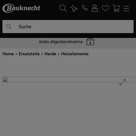
Suche
Gratis Altgerätemitnahme
DIE HÄUFIGSTEN SUCHANFRAGEN
Home
1
Ersatzteile
.
waschmaschine
Herde
Heizelemente
2
.
geschirrspülern
3
.
kühlgefrierkombination
4
.
bko
5
.
kühlschrank
6
.
trockner
7
.
gefrierschrank
8
.
mikrowelle