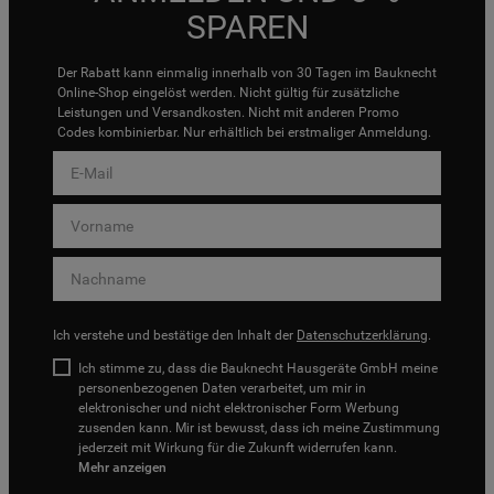
SPAREN
Der Rabatt kann einmalig innerhalb von 30 Tagen im Bauknecht
Online-Shop eingelöst werden. Nicht gültig für zusätzliche
Leistungen und Versandkosten. Nicht mit anderen Promo
Codes kombinierbar. Nur erhältlich bei erstmaliger Anmeldung.
Ich verstehe und bestätige den Inhalt der
Datenschutzerklärung
.
Ich stimme zu, dass die Bauknecht Hausgeräte GmbH meine
personenbezogenen Daten verarbeitet, um mir in
elektronischer und nicht elektronischer Form Werbung
zusenden kann. Mir ist bewusst, dass ich meine Zustimmung
jederzeit mit Wirkung für die Zukunft widerrufen kann.
Mehr anzeigen