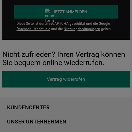
JETZT ANMELDEN
Diese Seite ist durch reCAPTCHA geschützt und die Google
Datenschutzrichtlinie
und die
Nutzungsbedingungen
gelten.
Nicht zufrieden? Ihren Vertrag können
Sie bequem online wiederrufen.
Vertrag widerrufen
KUNDENCENTER
Produktregistrierung
UNSER UNTERNEHMEN
Händlersuche
Über Bauknecht