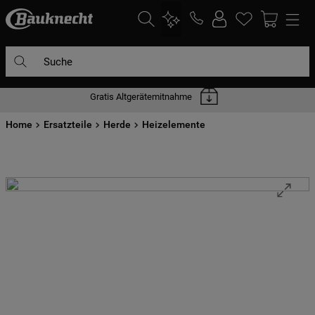
Suche
Gratis Altgerätemitnahme
DIE HÄUFIGSTEN SUCHANFRAGEN
Home
1
Ersatzteile
.
waschmaschine
Herde
Heizelemente
2
.
geschirrspülern
3
.
kühlgefrierkombination
4
.
bko
5
.
trockner
6
.
kühlschrank
7
.
gefrierschrank
8
.
mikrowelle