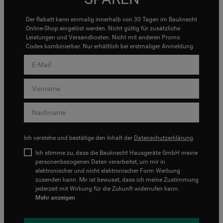
Der Rabatt kann einmalig innerhalb von 30 Tagen im Bauknecht
Online-Shop eingelöst werden. Nicht gültig für zusätzliche
Leistungen und Versandkosten. Nicht mit anderen Promo
Codes kombinierbar. Nur erhältlich bei erstmaliger Anmeldung.
Ich verstehe und bestätige den Inhalt der
Datenschutzerklärung
.
Ich stimme zu, dass die Bauknecht Hausgeräte GmbH meine
personenbezogenen Daten verarbeitet, um mir in
elektronischer und nicht elektronischer Form Werbung
zusenden kann. Mir ist bewusst, dass ich meine Zustimmung
jederzeit mit Wirkung für die Zukunft widerrufen kann.
Mehr anzeigen