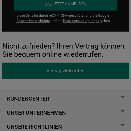
JETZT ANMELDEN
Diese Seite ist durch reCAPTCHA geschützt und die Google
Datenschutzrichtlinie
und die
Nutzungsbedingungen
gelten.
Nicht zufrieden? Ihren Vertrag können
Sie bequem online wiederrufen.
Vertrag widerrufen
KUNDENCENTER
Produktregistrierung
UNSER UNTERNEHMEN
Händlersuche
Über Bauknecht
Häufige Fragen
UNSERE RICHTLINIEN
Für Händler