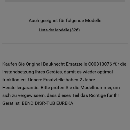
der Weitergabe Ihrer Daten an unsere
Drittanbieter für solche Zwecke zu. Wenn
Sie Ihre Präferenzen festlegen möchten,
Auch geeignet für folgende Modelle
klicken Sie auf die Schaltfläche "Cookie
Liste der Modelle
(
826
)
Einstellungen". Um unsere Cookie-Richtlinie
einzusehen klicken sie auf "Mehr
Informationen" . Wenn Sie auf "Nur
erforderliche Cookies" klicken, werden
lediglich unbedingt erforderliche Cookis
Kaufen Sie Original Bauknecht Ersatzteile C00313076 für die
gesetzt. Mehr Informationen
Instandsetzung Ihres Gerätes, damit es wieder optimal
https://www.bauknecht.de/seiten/nutzung-
funktioniert. Unsere Ersatzteile haben 2 Jahre
von-cookies
Herstellergarantie. Bitte prüfen Sie die Modellnummer, um
sich zu vergewissern, dass dieses Teil das Richtige für Ihr
Gerät ist. BEND DISP.-TUB EUREKA