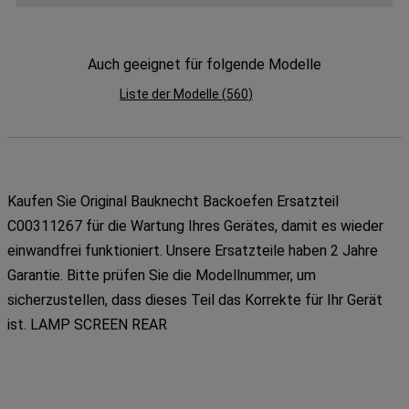
der Weitergabe Ihrer Daten an unsere
Drittanbieter für solche Zwecke zu. Wenn
Auch geeignet für folgende Modelle
Sie Ihre Präferenzen festlegen möchten,
klicken Sie auf die Schaltfläche "Cookie
Liste der Modelle
(
560
)
Einstellungen". Um unsere Cookie-Richtlinie
einzusehen klicken sie auf "Mehr
Informationen" . Wenn Sie auf "Nur
erforderliche Cookies" klicken, werden
lediglich unbedingt erforderliche Cookis
Kaufen Sie Original Bauknecht Backoefen Ersatzteil
gesetzt. Mehr Informationen
C00311267 für die Wartung Ihres Gerätes, damit es wieder
https://www.bauknecht.de/seiten/nutzung-
einwandfrei funktioniert. Unsere Ersatzteile haben 2 Jahre
von-cookies
Garantie. Bitte prüfen Sie die Modellnummer, um
sicherzustellen, dass dieses Teil das Korrekte für Ihr Gerät
ist. LAMP SCREEN REAR