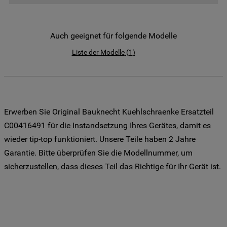
der Weitergabe Ihrer Daten an unsere
Drittanbieter für solche Zwecke zu. Wenn
Sie Ihre Präferenzen festlegen möchten,
Auch geeignet für folgende Modelle
klicken Sie auf die Schaltfläche "Cookie
Liste der Modelle
(
1
)
Einstellungen". Um unsere Cookie-Richtlinie
einzusehen klicken sie auf "Mehr
Informationen" . Wenn Sie auf "Nur
erforderliche Cookies" klicken, werden
lediglich unbedingt erforderliche Cookis
Erwerben Sie Original Bauknecht Kuehlschraenke Ersatzteil
gesetzt. Mehr Informationen
C00416491 für die Instandsetzung Ihres Gerätes, damit es
https://www.bauknecht.de/seiten/nutzung-
wieder tip-top funktioniert. Unsere Teile haben 2 Jahre
von-cookies
Garantie. Bitte überprüfen Sie die Modellnummer, um
sicherzustellen, dass dieses Teil das Richtige für Ihr Gerät ist.