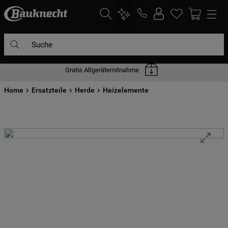
Suche
Gratis Altgerätemitnahme
DIE HÄUFIGSTEN SUCHANFRAGEN
Home
1
Ersatzteile
.
waschmaschine
Herde
Heizelemente
2
.
geschirrspülern
3
.
kühlgefrierkombination
4
.
bko
5
.
trockner
6
.
kühlschrank
7
.
gefrierschrank
8
.
mikrowelle