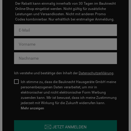
Der Rabatt kann einmalig innerhalb von 30 Tagen im Bauknecht
Online-Shop eingelöst werden. Nicht gültig für zusätzliche
Leistungen und Versandkosten. Nicht mit anderen Promo
Codes kombinierbar. Nur erhältlich bei erstmaliger Anmeldung.
Ich verstehe und bestätige den Inhalt der
Datenschutzerklärung
.
Ich stimme zu, dass die Bauknecht Hausgeräte GmbH meine
personenbezogenen Daten verarbeitet, um mir in
elektronischer und nicht elektronischer Form Werbung
zusenden kann. Mir ist bewusst, dass ich meine Zustimmung
jederzeit mit Wirkung für die Zukunft widerrufen kann.
Mehr anzeigen
JETZT ANMELDEN