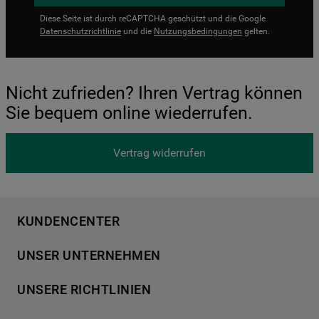
Diese Seite ist durch reCAPTCHA geschützt und die Google
Datenschutzrichtlinie
und die
Nutzungsbedingungen
gelten.
Nicht zufrieden? Ihren Vertrag können
Sie bequem online wiederrufen.
Vertrag widerrufen
KUNDENCENTER
Produktregistrierung
UNSER UNTERNEHMEN
Händlersuche
Über Bauknecht
Häufige Fragen
UNSERE RICHTLINIEN
Für Händler
Kundendienst
Datenschutzerklärung
Karriere