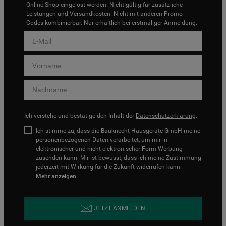
Online-Shop eingelöst werden. Nicht gültig für zusätzliche
Leistungen und Versandkosten. Nicht mit anderen Promo
Codes kombinierbar. Nur erhältlich bei erstmaliger Anmeldung.
Ich verstehe und bestätige den Inhalt der
Datenschutzerklärung
.
Ich stimme zu, dass die Bauknecht Hausgeräte GmbH meine
personenbezogenen Daten verarbeitet, um mir in
elektronischer und nicht elektronischer Form Werbung
zusenden kann. Mir ist bewusst, dass ich meine Zustimmung
jederzeit mit Wirkung für die Zukunft widerrufen kann.
Mehr anzeigen
JETZT ANMELDEN