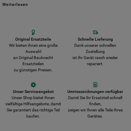
Weiterlesen
für viele Jahre zu gewährleisten. Kaufen Sie Ihre Bauknecht
Indem Sie auf die Schaltfläche "Alle
Ersatzteile direkt bei uns und entscheiden Sie sich für Haltbarkeit und
Sicherheit! Vermeiden Sie das Risiko, dass Ihr Gerät durch nicht
Cookies akzeptieren" klicken, stimmen Sie
originale Teile beschädigt wird. Wir liefern Ihre Bestellung schnell aus
der Verwendung all unserer Cookies und
und verkürzen damit die Wartezeit bis zur vollständigen
der Weitergabe Ihrer Daten an unsere
Wiederherstellung der Funktionsfähigkeit Ihres Gerätes.
Drittanbieter für solche Zwecke zu. Wenn
Original Ersatzteile
Schnelle Lieferung
Wir bieten Ihnen eine große
Dank unserer schnellen
Sie Ihre Präferenzen festlegen möchten,
Auswahl
Zustellung
klicken Sie auf die Schaltfläche "Cookie
an Original Bauknecht
ist Ihr Gerät rasch wieder
Einstellungen". Um unsere Cookie-Richtlinie
Ersatzteilen
repariert.
einzusehen klicken sie auf "Mehr
zu günstigen Preisen.
Informationen" . Wenn Sie auf "Nur
erforderliche Cookies" klicken, werden
lediglich unbedingt erforderliche Cookis
Unser Serviceangebot
Umrisszeichnungen verfügbar
gesetzt. Mehr Informationen
Unser Shop bietet Ihnen
Damit Sie Ihr Ersatzteil schnell
https://www.bauknecht.de/seiten/nutzung-
vielfältige Hilfsangebote, damit
finden,
von-cookies
Sie garantiert das richtige Teil
zeigen wir Ihnen alle Teile Ihres
kaufen.
Gerätes.