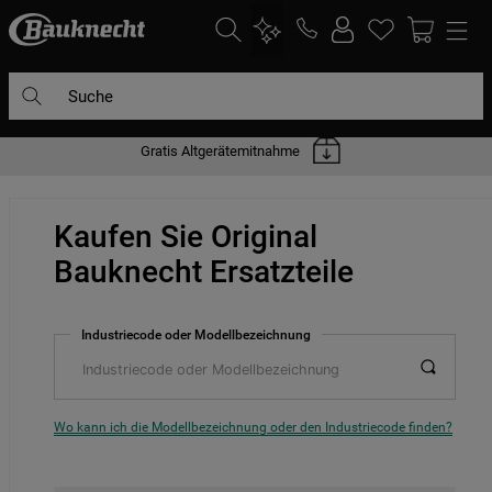
Suche
Gratis Altgerätemitnahme
DIE HÄUFIGSTEN SUCHANFRAGEN
1
.
waschmaschine
Kaufen Sie Original
2
.
geschirrspülern
Bauknecht Ersatzteile
3
.
kühlgefrierkombination
4
.
bko
Industriecode oder Modellbezeichnung
5
.
trockner
6
.
kühlschrank
7
.
gefrierschrank
Wo kann ich die Modellbezeichnung oder den Industriecode finden?
8
.
mikrowelle