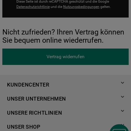
Diese Seite ist durch reCAPTCHA geschützt und die Google
Datenschutzrichtlinie
und die
Nutzungsbedingungen
gelten.
Nicht zufrieden? Ihren Vertrag können
Sie bequem online wiederrufen.
Vertrag widerrufen
KUNDENCENTER
Produktregistrierung
UNSER UNTERNEHMEN
Händlersuche
Über Bauknecht
Häufige Fragen
UNSERE RICHTLINIEN
Für Händler
Kundendienst
Datenschutzerklärung
Karriere
UNSER SHOP
Kontakt
Cookies