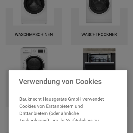
und finden Sie ganz leicht die spezifischen Ersatztele für Ihr Gerät. Wir
bieten Ihnen eine schnelle Lieferung und darüber hinaus 2 Jahre
Garantie auf das bestellte Ersatzteil. Entscheiden Sie sich für Original
Bauknecht Ersatzteile, damit Ihr Gerät wieder zuverlässig funktioniert!
WASCHMASCHINEN
WASCHTROCKNER
Verwendung von Cookies
TROCKNER
GESCHIRRSPÜLER
Bauknecht Hausgeräte GmbH verwendet
Cookies von Erstanbietern und
Drittanbietern (oder ähnliche
Technologien), um Ihr Surf-Erlebnis zu
verbessern (unbedingt erforderliche