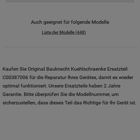
der Weitergabe Ihrer Daten an unsere
Drittanbieter für solche Zwecke zu. Wenn
Sie Ihre Präferenzen festlegen möchten,
Auch geeignet für folgende Modelle
klicken Sie auf die Schaltfläche "Cookie
Liste der Modelle
(
448
)
Einstellungen". Um unsere Cookie-Richtlinie
einzusehen klicken sie auf "Mehr
Informationen" . Wenn Sie auf "Nur
erforderliche Cookies" klicken, werden
lediglich unbedingt erforderliche Cookis
Kaufen Sie Original Bauknecht Kuehlschraenke Ersatzteil
gesetzt. Mehr Informationen
C00387006 für die Reparatur Ihres Gerätes, damit es wieder
https://www.bauknecht.de/seiten/nutzung-
optimal funktioniert. Unsere Ersatzteile haben 2 Jahre
von-cookies
Garantie. Bitte überprüfen Sie die Modellnummer, um
sicherzustellen, dass dieses Teil das Richtige für Ihr Gerät ist.