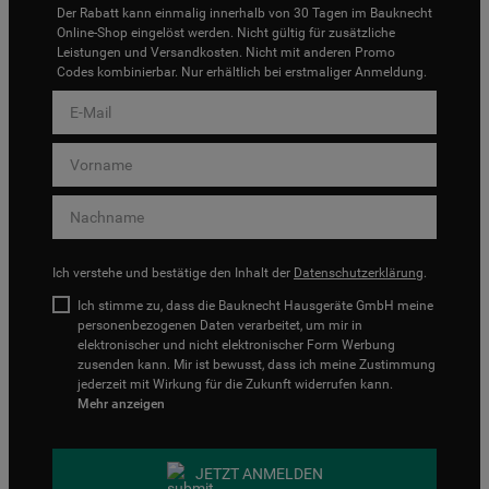
Der Rabatt kann einmalig innerhalb von 30 Tagen im Bauknecht
Online-Shop eingelöst werden. Nicht gültig für zusätzliche
Leistungen und Versandkosten. Nicht mit anderen Promo
Codes kombinierbar. Nur erhältlich bei erstmaliger Anmeldung.
Ich verstehe und bestätige den Inhalt der
Datenschutzerklärung
.
Ich stimme zu, dass die Bauknecht Hausgeräte GmbH meine
personenbezogenen Daten verarbeitet, um mir in
elektronischer und nicht elektronischer Form Werbung
zusenden kann. Mir ist bewusst, dass ich meine Zustimmung
jederzeit mit Wirkung für die Zukunft widerrufen kann.
Mehr anzeigen
JETZT ANMELDEN