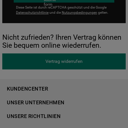
Diese Seite ist durch reCAPTCHA geschützt und die Google
Datenschutzrichtlinie
und die
Nutzungsbedingungen
gelten.
Nicht zufrieden? Ihren Vertrag können
Sie bequem online wiederrufen.
Vertrag widerrufen
KUNDENCENTER
Produktregistrierung
UNSER UNTERNEHMEN
Händlersuche
Über Bauknecht
Häufige Fragen
UNSERE RICHTLINIEN
Für Händler
Kundendienst
Datenschutzerklärung
Karriere