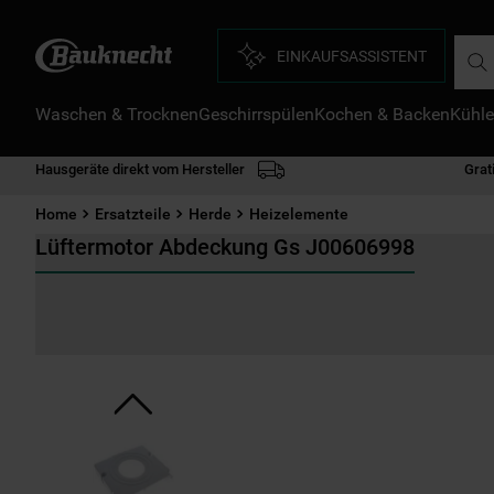
Such
EINKAUFSASSISTENT
Waschen & Trocknen
Geschirrspülen
Kochen & Backen
Kühle
D
1
.
Hausgeräte direkt vom Hersteller
Grat
2
.
Home
Ersatzteile
Herde
Heizelemente
3
.
Lüftermotor Abdeckung Gs J00606998
4
.
5
.
6
.
7
.
8
.
9
.
1