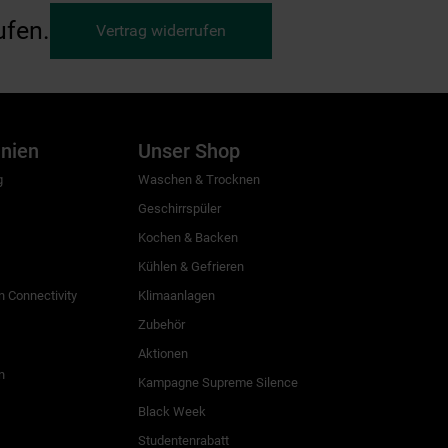
ufen.
Vertrag widerrufen
inien
Unser Shop
g
Waschen & Trocknen
Geschirrspüler
Kochen & Backen
Kühlen & Gefrieren
 Connectivity
Klimaanlagen
Zubehör
Aktionen
n
Kampagne Supreme Silence
Black Week
Studentenrabatt