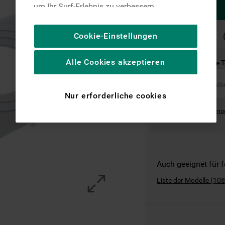
um Ihr Surf-Erlebnis zu verbessern
(unbedingt erforderliche Cookies), um unser
Publikum zu messen (Leistungs-Cookies),
SCHNELLE
Cookie-Einstellungen
LIEFERUNG
um die redaktionellen Inhalte der Website
basierend auf Ihrer Nutzung der Website zu
Alle Cookies akzeptieren
Ist dies das richtige 
personalisieren, die Funktionalität der
Website zu verbessern und Ihnen
spezifische Funktionen anzubieten
Nur erforderliche cookies
(Funktionelle-Cookies) und für
Where can I find the mo
personalisierte und nicht personalisierte
Werbung basierend auf Ihren
Gewohnheiten, Interaktionen mit unseren
Websites, Werbeanzeigen und Interessen
(einschließlich über Drittanbieter und auf
Auch geeignet für 
anderen Websites oder sozialen
Liste der Modelle
(
108
Plattformen, beispielsweise Google LLC –
weitere Informationen zu den
Datenschutzbestimmungen von Google
finden Sie hier: