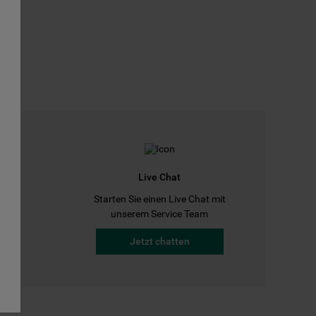
Live Chat
Starten Sie einen Live Chat mit
a
unserem Service Team
Jetzt chatten