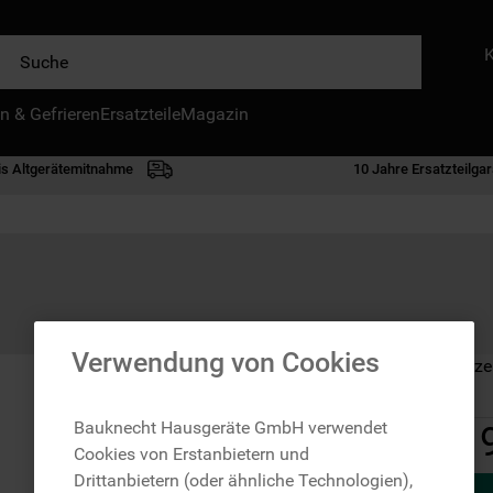
e
n & Gefrieren
IE HÄUFIGSTEN SUCHANFRAGEN
Ersatzteile
Magazin
waschmaschine
is Altgerätemitnahme
10 Jahre Ersatzteilgar
geschirrspülern
kühlgefrierkombination
bko
trockner
kühlschrank
Verwendung von Cookies
Auf Lager: Lieferze
gefrierschrank
mikrowelle
Bauknecht Hausgeräte GmbH verwendet
Cookies von Erstanbietern und
toplader
Drittanbietern (oder ähnliche Technologien),
0
.
gefriertruhe