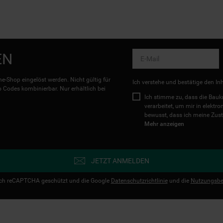
EN
e-Shop eingelöst werden. Nicht gültig für
Ich verstehe und bestätige den In
Codes kombinierbar. Nur erhältlich bei
Ich stimme zu, dass die Ba
verarbeitet, um mir in elektr
bewusst, dass ich meine Zust
Mehr anzeigen
JETZT ANMELDEN
urch reCAPTCHA geschützt und die Google
Datenschutzrichtlinie
und die
Nutzungsbe