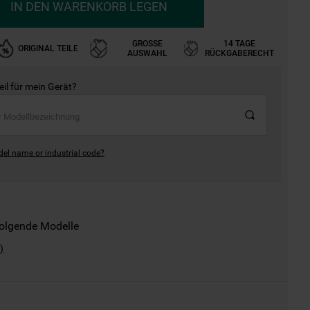
IN DEN WARENKORB LEGEN
GROSSE A
14 TAGE
ORIGINAL TEILE
USWAHL
RÜCKGABERECHT
Teil für mein Gerät?
del name or industrial code?
folgende Modelle
)