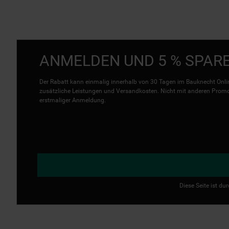
ANMELDEN UND 5 % SPAR
Der Rabatt kann einmalig innerhalb von 30 Tagen im Bauknecht Onlin
zusätzliche Leistungen und Versandkosten. Nicht mit anderen Promo 
erstmaliger Anmeldung.
Diese Seite ist d