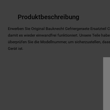
Produktbeschreibung
Erwerben Sie Original Bauknecht Gefriergeraete Ersatzteil 
damit es wieder einwandfrei funktioniert. Unsere Teile haben
überprüfen Sie die Modellnummer, um sicherzustellen, dass d
Gerät ist.