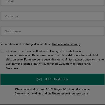
KUNDENCENTER
Ich verstehe und bestätige den Inhalt der
Datenschutzerklärung
.
Ich stimme zu, dass die Bauknecht Hausgeräte GmbH meine
personenbezogenen Daten verarbeitet, um mir in elektronischer und nicht
elektronischer Form Werbung zusenden kann. Mir ist bewusst, dass ich meine
Bedienungsanleitungen
Kontakt
Zustimmung jederzeit mit Wirkung für die Zukunft widerrufen kann.
ungen finden und herunterladen
Wir sind Mo - Sa für Sie d
Mehr lesen
Herunterladen
Jetzt anrufen
JETZT ANMELDEN
Diese Seite ist durch reCAPTCHA geschützt und die Google
Datenschutzrichtlinie
und die
Nutzungsbedingungen
gelten.