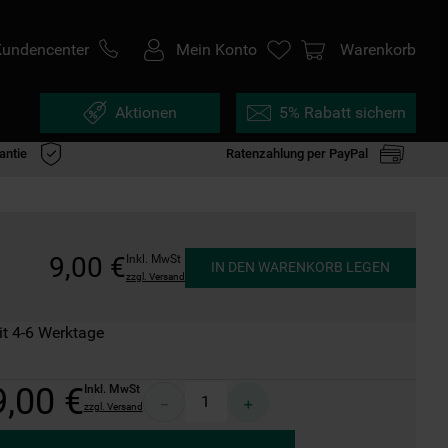
Kundencenter
Mein Konto
Warenkorb
Aktionen
5% Rabatt sichern
antie
Ratenzahlung per PayPal
9
,
00
€
Inkl. MwSt
IN DEN WARENKORB LEGEN
zzgl. Versand
it 4-6 Werktage
9
,
00
€
Inkl. MwSt
－
＋
zzgl. Versand