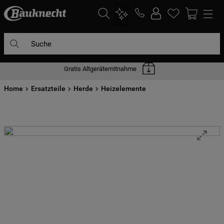
Suche
Gratis Altgerätemitnahme
DIE HÄUFIGSTEN SUCHANFRAGEN
Home
1
Ersatzteile
.
waschmaschine
Herde
Heizelemente
2
.
geschirrspülern
3
.
kühlgefrierkombination
4
.
bko
5
.
trockner
6
.
kühlschrank
7
.
gefrierschrank
8
.
mikrowelle