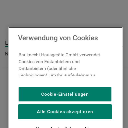
9
.
toplader
10
.
gefriertruhe
Verwendung von Cookies
Lüftermotor J00328431
Nicht im Bauknecht Online Shop verfügbar
Bauknecht Hausgeräte GmbH verwendet
Cookies von Erstanbietern und
Drittanbietern (oder ähnliche
Technologien), um Ihr Surf-Erlebnis zu
verbessern (unbedingt erforderliche
Cookies), um unser Publikum zu messen
Cookie-Einstellungen
(Leistungs-Cookies), um die redaktionellen
Inhalte der Website basierend auf Ihrer
Nutzung der Website zu personalisieren,
Alle Cookies akzeptieren
die Funktionalität der Website zu
verbessern und Ihnen spezifische