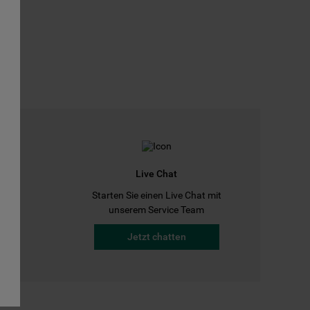
Live Chat
Starten Sie einen Live Chat mit
a
unserem Service Team
Jetzt chatten