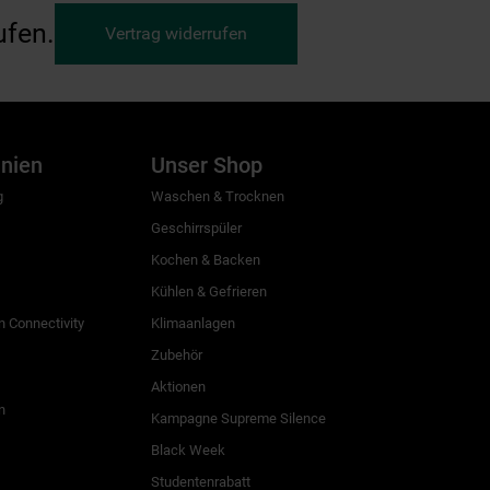
ufen.
Vertrag widerrufen
inien
Unser Shop
g
Waschen & Trocknen
Geschirrspüler
Kochen & Backen
Kühlen & Gefrieren
 Connectivity
Klimaanlagen
Zubehör
Aktionen
n
Kampagne Supreme Silence
Black Week
Studentenrabatt