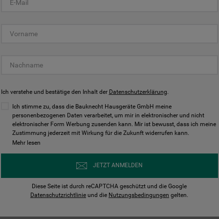
KUNDENCENTER
Ich verstehe und bestätige den Inhalt der
Datenschutzerklärung
.
Ich stimme zu, dass die Bauknecht Hausgeräte GmbH meine
personenbezogenen Daten verarbeitet, um mir in elektronischer und nicht
elektronischer Form Werbung zusenden kann. Mir ist bewusst, dass ich meine
Bedienungsanleitungen
Kontakt
Zustimmung jederzeit mit Wirkung für die Zukunft widerrufen kann.
ungen finden und herunterladen
Wir sind Mo - Sa für Sie d
Mehr lesen
Herunterladen
Jetzt anrufen
JETZT ANMELDEN
Diese Seite ist durch reCAPTCHA geschützt und die Google
Datenschutzrichtlinie
und die
Nutzungsbedingungen
gelten.