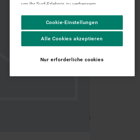
um Ihr Surf-Erlebnis zu verbessern
(unbedingt erforderliche Cookies), um unser
Publikum zu messen (Leistungs-Cookies),
Cookie-Einstellungen
um die redaktionellen Inhalte der Website
basierend auf Ihrer Nutzung der Website zu
Alle Cookies akzeptieren
personalisieren, die Funktionalität der
Website zu verbessern und Ihnen
spezifische Funktionen anzubieten
Nur erforderliche cookies
(Funktionelle-Cookies) und für
personalisierte und nicht personalisierte
Werbung basierend auf Ihren
Gewohnheiten, Interaktionen mit unseren
Websites, Werbeanzeigen und Interessen
(einschließlich über Drittanbieter und auf
anderen Websites oder sozialen
Plattformen, beispielsweise Google LLC –
weitere Informationen zu den
Datenschutzbestimmungen von Google
finden Sie hier: