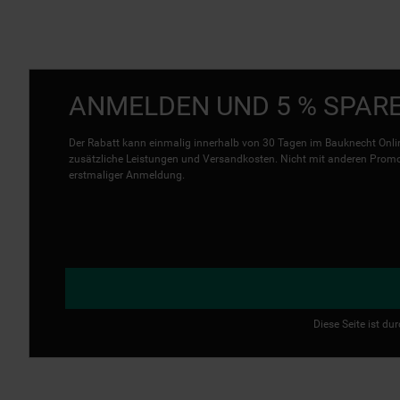
ANMELDEN UND 5 % SPAR
Der Rabatt kann einmalig innerhalb von 30 Tagen im Bauknecht Onlin
zusätzliche Leistungen und Versandkosten. Nicht mit anderen Promo 
erstmaliger Anmeldung.
Diese Seite ist d