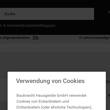
e
n & Gefrieren
IE HÄUFIGSTEN SUCHANFRAGEN
Ersatzteile
Magazin
waschmaschine
is Altgerätemitnahme
10 Jahre Ersatzteilgar
geschirrspülern
kühlgefrierkombination
bko
trockner
kühlschrank
Verwendung von Cookies
Nicht im Bauknecht On
gefrierschrank
mikrowelle
Bauknecht Hausgeräte GmbH verwendet
N
Cookies von Erstanbietern und
toplader
zzgl. Versand
Drittanbietern (oder ähnliche Technologien),
0
.
gefriertruhe