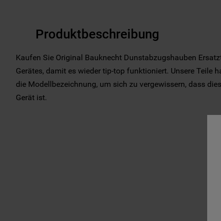
Produktbeschreibung
Kaufen Sie Original Bauknecht Dunstabzugshauben Ersatzte
Gerätes, damit es wieder tip-top funktioniert. Unsere Teile 
die Modellbezeichnung, um sich zu vergewissern, dass dieses
Gerät ist.