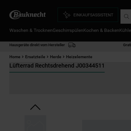
Such
EINKAUFSASSISTENT
Waschen & Trocknen
Geschirrspülen
Kochen & Backen
Kühle
D
1
.
Hausgeräte direkt vom Hersteller
Grat
2
.
Home
Ersatzteile
Herde
Heizelemente
3
.
Lüfterrad Rechtsdrehend J00344511
4
.
5
.
6
.
7
.
8
.
9
.
1