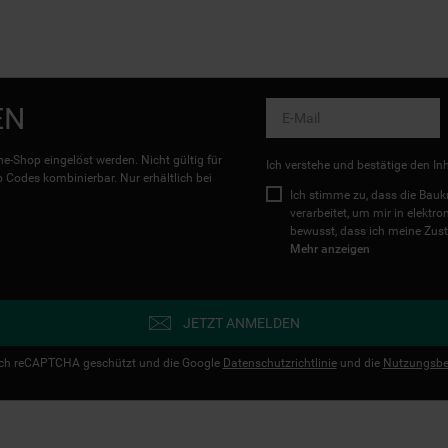
EN
e-Shop eingelöst werden. Nicht gültig für
Ich verstehe und bestätige den In
Codes kombinierbar. Nur erhältlich bei
Ich stimme zu, dass die Ba
verarbeitet, um mir in elektr
bewusst, dass ich meine Zust
Mehr anzeigen
JETZT ANMELDEN
urch reCAPTCHA geschützt und die Google
Datenschutzrichtlinie
und die
Nutzungsbe