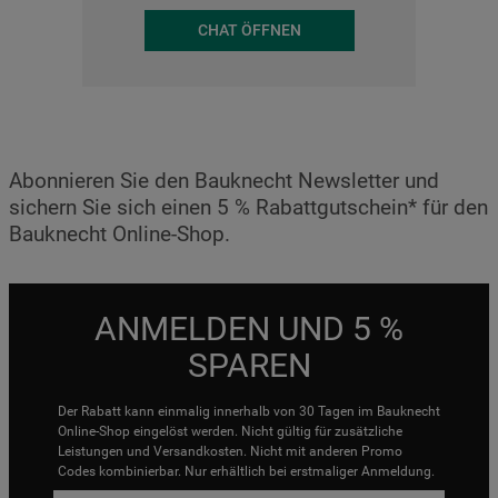
CHAT ÖFFNEN
Abonnieren Sie den Bauknecht Newsletter und
sichern Sie sich einen 5 % Rabattgutschein* für den
Bauknecht Online-Shop.
ANMELDEN UND 5 %
SPAREN
Der Rabatt kann einmalig innerhalb von 30 Tagen im Bauknecht
Online-Shop eingelöst werden. Nicht gültig für zusätzliche
Leistungen und Versandkosten. Nicht mit anderen Promo
Codes kombinierbar. Nur erhältlich bei erstmaliger Anmeldung.