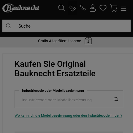
Suche
Gratis Altgerätemitnahme
DIE HÄUFIGSTEN SUCHANFRAGEN
1
.
waschmaschine
Kaufen Sie Original
2
.
geschirrspülern
Bauknecht Ersatzteile
3
.
kühlgefrierkombination
4
.
bko
Industriecode oder Modellbezeichnung
5
.
trockner
6
.
kühlschrank
7
.
gefrierschrank
Wo kann ich die Modellbezeichnung oder den Industriecode finden?
8
.
mikrowelle