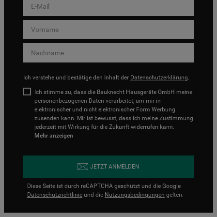
Ich verstehe und bestätige den Inhalt der
Datenschutzerklärung
.
Ich stimme zu, dass die Bauknecht Hausgeräte GmbH meine
personenbezogenen Daten verarbeitet, um mir in
elektronischer und nicht elektronischer Form Werbung
zusenden kann. Mir ist bewusst, dass ich meine Zustimmung
jederzeit mit Wirkung für die Zukunft widerrufen kann.
Mehr anzeigen
JETZT ANMELDEN
Diese Seite ist durch reCAPTCHA geschützt und die Google
Datenschutzrichtlinie
und die
Nutzungsbedingungen
gelten.