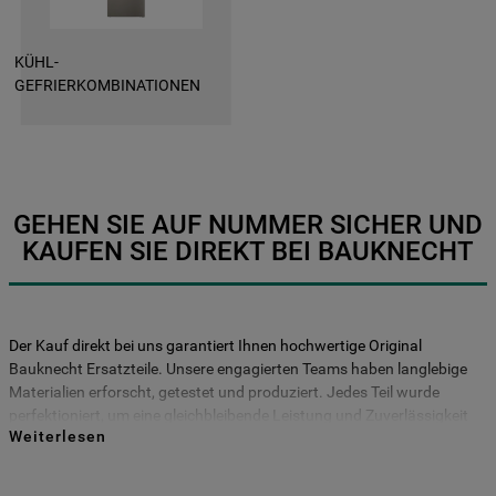
gesetzt. Mehr Informationen
https://www.bauknecht.de/seiten/nutzung-
von-cookies
KÜHL-
GEFRIERKOMBINATIONEN
Mehr anzeigen
GEHEN SIE AUF NUMMER SICHER UND
KAUFEN SIE DIREKT BEI BAUKNECHT
Der Kauf direkt bei uns garantiert Ihnen hochwertige Original
Bauknecht Ersatzteile. Unsere engagierten Teams haben langlebige
Materialien erforscht, getestet und produziert. Jedes Teil wurde
perfektioniert, um eine gleichbleibende Leistung und Zuverlässigkeit
Weiterlesen
für viele Jahre zu gewährleisten. Kaufen Sie Ihre Bauknecht
Ersatzteile direkt bei uns und entscheiden Sie sich für Haltbarkeit und
Sicherheit! Vermeiden Sie das Risiko, dass Ihr Gerät durch nicht