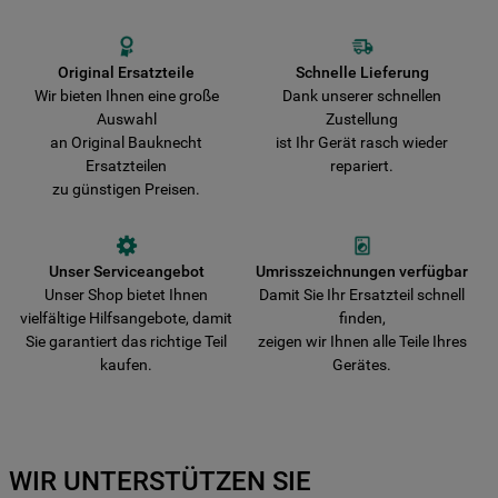
originale Teile beschädigt wird. Wir liefern Ihre Bestellung schnell aus
und verkürzen damit die Wartezeit bis zur vollständigen
Wiederherstellung der Funktionsfähigkeit Ihres Gerätes.
Original Ersatzteile
Schnelle Lieferung
Wir bieten Ihnen eine große
Dank unserer schnellen
Auswahl
Zustellung
an Original Bauknecht
ist Ihr Gerät rasch wieder
Ersatzteilen
repariert.
zu günstigen Preisen.
Unser Serviceangebot
Umrisszeichnungen verfügbar
Unser Shop bietet Ihnen
Damit Sie Ihr Ersatzteil schnell
vielfältige Hilfsangebote, damit
finden,
Sie garantiert das richtige Teil
zeigen wir Ihnen alle Teile Ihres
kaufen.
Gerätes.
WIR UNTERSTÜTZEN SIE