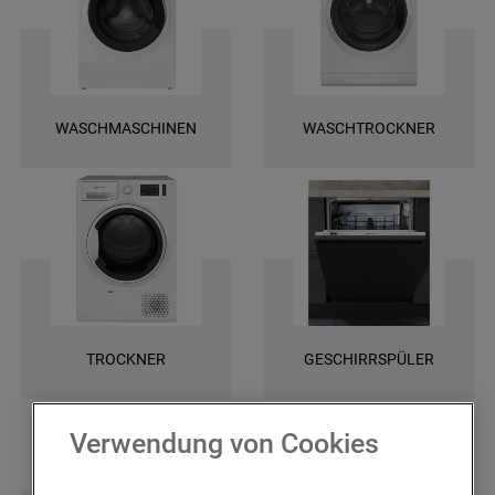
und finden Sie ganz leicht die spezifischen Ersatztele für Ihr Gerät. Wir
bieten Ihnen eine schnelle Lieferung und darüber hinaus 2 Jahre
Garantie auf das bestellte Ersatzteil. Entscheiden Sie sich für Original
Bauknecht Ersatzteile, damit Ihr Gerät wieder zuverlässig funktioniert!
WASCHMASCHINEN
WASCHTROCKNER
TROCKNER
GESCHIRRSPÜLER
Verwendung von Cookies