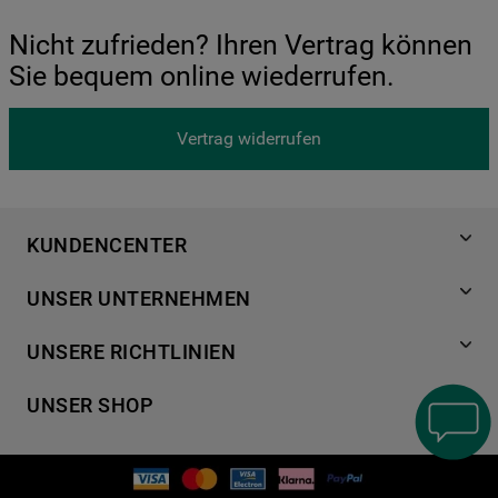
Nicht zufrieden? Ihren Vertrag können
Sie bequem online wiederrufen.
Vertrag widerrufen
KUNDENCENTER
Produktregistrierung
UNSER UNTERNEHMEN
Händlersuche
Über Bauknecht
Häufige Fragen
UNSERE RICHTLINIEN
Für Händler
Kundendienst
Datenschutzerklärung
Karriere
UNSER SHOP
Kontakt
Cookies
Presse
Bedienungsanleitungen
Impressum
Waschen & Trocknen
Ersatzteile
AGB
Geschirrspüler