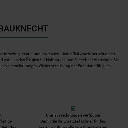
I BAUKNECHT
rforscht, getestet und produziert. Jedes Teil wurde perfektioniert,
nd entscheiden Sie sich für Haltbarkeit und Sicherheit! Vermeiden Sie
it bis zur vollständigen Wiederherstellung der Funktionsfähigkeit
t
Umrisszeichnungen verfügbar
fältige
Damit Sie Ihr Ersatzteil schnell finden,
ntiert das
zeigen wir Ihnen alle Teile Ihres Gerätes.