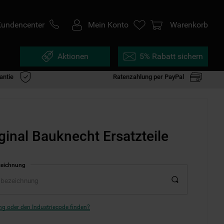
Kundencenter
Mein Konto
Warenkorb
Aktionen
5% Rabatt sichern
antie
Ratenzahlung per PayPal
ginal Bauknecht Ersatzteile
zeichnung
g oder den Industriecode finden?