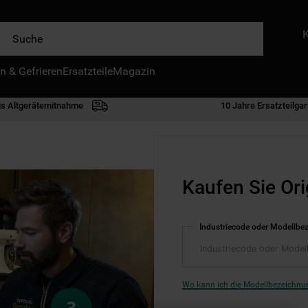
e
n & Gefrieren
IE HÄUFIGSTEN SUCHANFRAGEN
Ersatzteile
Magazin
waschmaschine
is Altgerätemitnahme
10 Jahre Ersatzteilgar
geschirrspülern
kühlgefrierkombination
bko
Kaufen Sie Ori
trockner
kühlschrank
Industriecode oder Modellbe
gefrierschrank
mikrowelle
toplader
Wo kann ich die Modellbezeichnun
0
.
gefriertruhe