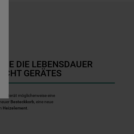
SIE DIE LEBENSDAUER
ECHT GERÄTES
echt Gerät möglicherweise eine
 neuer
Besteckkorb
, eine neue
in
Heizelement
.