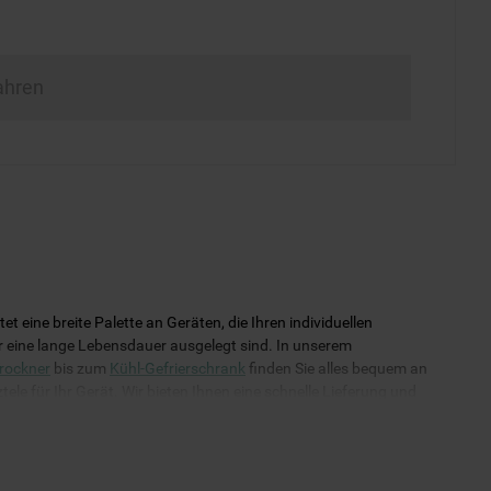
ahren
eine breite Palette an Geräten, die Ihren individuellen
für eine lange Lebensdauer ausgelegt sind. In unserem
rockner
bis zum
Kühl-Gefrierschrank
finden Sie alles bequem an
ele für Ihr Gerät. Wir bieten Ihnen eine schnelle Lieferung und
uverlässig funktioniert!