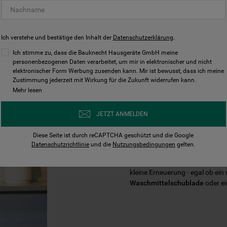
Ich verstehe und bestätige den Inhalt der
Datenschutzerklärung
.
Ich stimme zu, dass die Bauknecht Hausgeräte GmbH meine
personenbezogenen Daten verarbeitet, um mir in elektronischer und nicht
elektronischer Form Werbung zusenden kann. Mir ist bewusst, dass ich meine
Zustimmung jederzeit mit Wirkung für die Zukunft widerrufen kann.
Mehr lesen
VERLÄNGERN 
JETZT ANMELDEN
IHRES BAUKN
Diese Seite ist durch reCAPTCHA geschützt und die Google
Datenschutzrichtlinie
und die
Nutzungsbedingungen
gelten.
Mit der Zeit braucht Ihr Baukn
kleine Erneuerung - egal ob ein
Waschmittelschublade
oder e