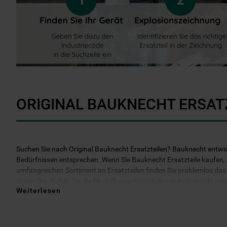
ORIGINAL BAUKNECHT ERSAT
Suchen Sie nach Original Bauknecht Ersatzteilen? Bauknecht entwicke
Bedürfnissen entsprechen. Wenn Sie Bauknecht Ersatzteile kaufen, kö
umfangreichen Sortiment an Ersatzteilen finden Sie problemlos das b
einem Ort. Geben Sie die Modellbezeichnung, den Industriecode oder d
Weiterlesen
darüber hinaus 2 Jahre Garantie auf das bestellte Ersatzteil. Entsche