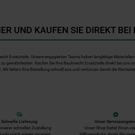
Informationen" . Wenn Sie auf "Nur
erforderliche Cookies" klicken, werden
lediglich unbedingt erforderliche Cookis
gesetzt. Mehr Informationen
ER UND KAUFEN SIE DIREKT BE
https://www.bauknecht.de/seiten/nutzung-
von-cookies
echt Ersatzteile. Unsere engagierten Teams haben langlebige Materialien e
 zu gewährleisten. Kaufen Sie Ihre Bauknecht Ersatzteile direkt bei uns u
d. Wir liefern Ihre Bestellung schnell aus und verkürzen damit die Warteze
Schnelle Lieferung
Unser Serviceangebo
nserer schnellen Zustellung
Unser Shop bietet Ihnen viel
 Gerät rasch wieder repariert.
Hilfsangebote, damit Sie gara