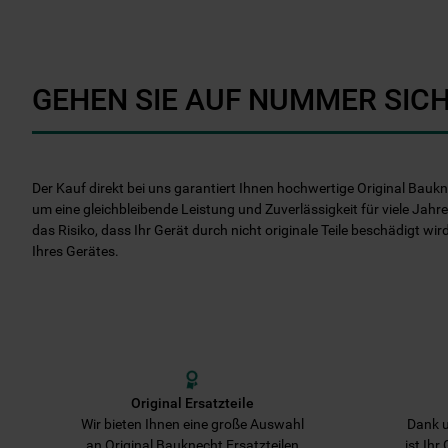
GEHEN SIE AUF NUMMER SICH
Der Kauf direkt bei uns garantiert Ihnen hochwertige Original Baukn
um eine gleichbleibende Leistung und Zuverlässigkeit für viele Jahre
das Risiko, dass Ihr Gerät durch nicht originale Teile beschädigt wir
Ihres Gerätes.
Original Ersatzteile
Wir bieten Ihnen eine große Auswahl
Dank u
an Original Bauknecht Ersatzteilen
ist Ihr