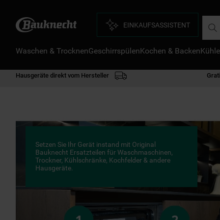
Such
EINKAUFSASSISTENT
Waschen & Trocknen
Geschirrspülen
Kochen & Backen
Kühle
D
1
.
Hausgeräte direkt vom Hersteller
Grat
2
.
3
.
4
.
5
.
Setzen Sie Ihr Gerät instand mit Original
6
.
Bauknecht Ersatzteilen für Waschmaschinen,
Trockner, Kühlschränke, Kochfelder & andere
Hausgeräte.
7
.
8
.
9
.
1