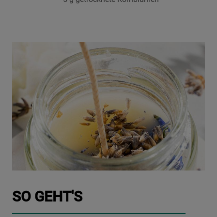
Sie Ihre Präferenzen festlegen möchten,
klicken Sie auf die Schaltfläche "Cookie
Einstellungen". Um unsere Cookie-Richtlinie
einzusehen klicken sie auf "Mehr
Informationen" . Wenn Sie auf "Nur
erforderliche Cookies" klicken, werden
lediglich unbedingt erforderliche Cookis
gesetzt. Mehr Informationen
https://www.bauknecht.de/seiten/nutzung-
von-cookies
SO GEHT'S