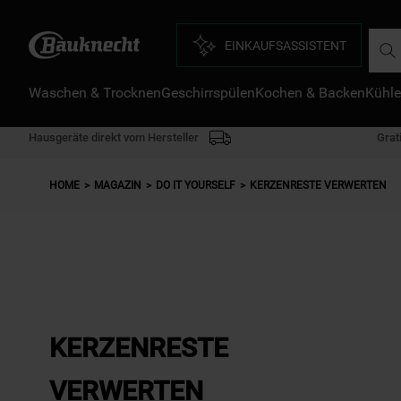
Such
EINKAUFSASSISTENT
D
Waschen & Trocknen
Geschirrspülen
Kochen & Backen
Kühle
1
.
2
.
Hausgeräte direkt vom Hersteller
Grat
3
.
HOME
MAGAZIN
DO IT YOURSELF
KERZENRESTE VERWERTEN
4
.
5
.
6
.
7
.
8
.
KERZENRESTE
9
.
VERWERTEN
1