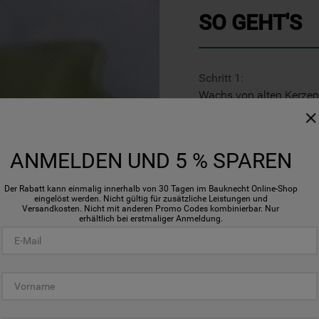
gesetzt. Mehr Informationen
SO GEHT'S
https://www.bauknecht.de/seiten/nutzung-
von-cookies
Schritt 1:
Wachs von alten Kerzenr
Marmeladenglas geben. 
nehmen, damit geschich
ANMELDEN UND 5 % SPAREN
Schritt 2:
Wasser in einem Topf 
Der Rabatt kann einmalig innerhalb von 30 Tagen im Bauknecht Online-Shop
Wachsgläser hineinstell
eingelöst werden. Nicht gültig für zusätzliche Leistungen und
Versandkosten. Nicht mit anderen Promo Codes kombinierbar. Nur
erhältlich bei erstmaliger Anmeldung.
Schritt 3:
Eiswürfel- oder Silikonfo
schneiden und in die ei
die geschmolzenen Wach
lassen und dann vorsich