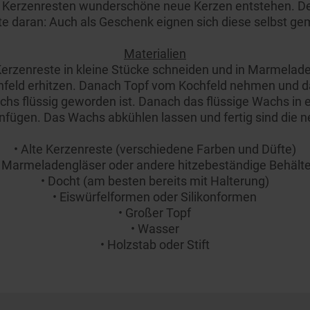
Kerzenresten wunderschöne neue Kerzen entstehen. Der K
weitere Informationen zu den
te daran: Auch als Geschenk eignen sich diese selbst g
Datenschutzbestimmungen von Google
finden Sie hier:
Materialien
https://business.safety.google/privacy/
Kerzenreste in kleine Stücke schneiden und in Marmelade
(Profiling- und Marketing-Cookies).
chfeld erhitzen. Danach Topf vom Kochfeld nehmen und
chs flüssig geworden ist. Danach das flüssige Wachs in 
Indem Sie auf die Schaltfläche "Alle
nfügen. Das Wachs abkühlen lassen und fertig sind die 
Cookies akzeptieren" klicken, stimmen Sie
der Verwendung all unserer Cookies und der
• Alte Kerzenreste (verschiedene Farben und Düfte)
Weitergabe Ihrer Daten an unsere
• Marmeladengläser oder andere hitzebeständige Behälte
Drittanbieter für solche Zwecke zu. Wenn
• Docht (am besten bereits mit Halterung)
Sie Ihre Präferenzen festlegen möchten,
• Eiswürfelformen oder Silikonformen
klicken Sie auf die Schaltfläche "Cookie
• Großer Topf
Einstellungen". Um unsere Cookie-Richtlinie
• Wasser
• Holzstab oder Stift
einzusehen klicken sie auf "Mehr
Informationen" . Wenn Sie auf "Nur
erforderliche Cookies" klicken, werden
lediglich unbedingt erforderliche Cookis