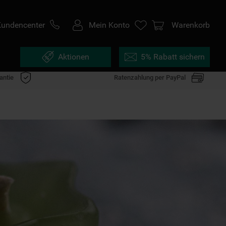
Kundencenter
Mein Konto
Warenkorb
Aktionen
5% Rabatt sichern
antie
Ratenzahlung per PayPal