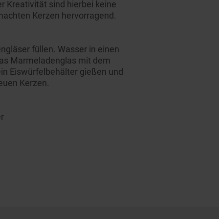
reativität sind hierbei keine
emachten Kerzen hervorragend.
ngläser füllen. Wasser in einen
 das Marmeladenglas mit dem
ein Eiswürfelbehälter gießen und
neuen Kerzen.
r