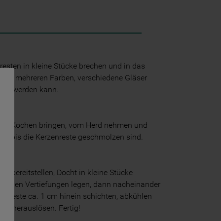
esten in kleine Stücke brechen und in das
Bei mehreren Farben, verschiedene Gläser
tet werden kann.
zum Kochen bringen, vom Herd nehmen und
en, bis die Kerzenreste geschmolzen sind.
rm bereitstellen, Docht in kleine Stücke
nzelnen Vertiefungen legen, dann nacheinander
sreste ca. 1 cm hinein schichten, abkühlen
tig herauslösen. Fertig!