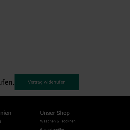
ufen.
Vertrag widerrufen
inien
Unser Shop
g
Waschen & Trocknen
Geschirrspüler