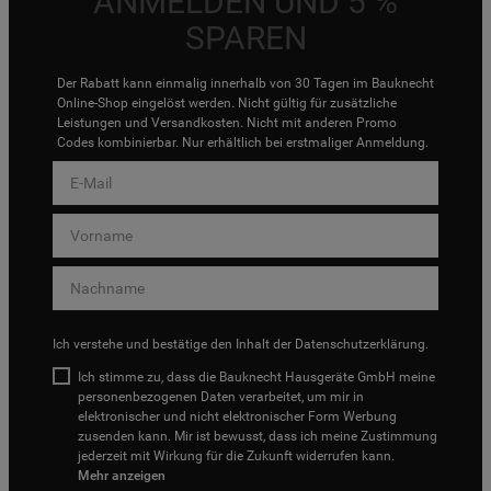
ANMELDEN UND 5 %
SPAREN
Der Rabatt kann einmalig innerhalb von 30 Tagen im Bauknecht
Online-Shop eingelöst werden. Nicht gültig für zusätzliche
Leistungen und Versandkosten. Nicht mit anderen Promo
Codes kombinierbar. Nur erhältlich bei erstmaliger Anmeldung.
Ich verstehe und bestätige den Inhalt der
Datenschutzerklärung
.
Ich stimme zu, dass die Bauknecht Hausgeräte GmbH meine
personenbezogenen Daten verarbeitet, um mir in
elektronischer und nicht elektronischer Form Werbung
zusenden kann. Mir ist bewusst, dass ich meine Zustimmung
jederzeit mit Wirkung für die Zukunft widerrufen kann.
Mehr anzeigen