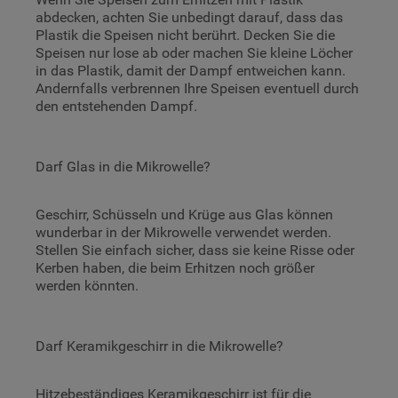
gesetzt. Mehr Informationen
abdecken, achten Sie unbedingt darauf, dass das
https://www.bauknecht.de/seiten/nutzung-
Plastik die Speisen nicht berührt. Decken Sie die
von-cookies
Speisen nur lose ab oder machen Sie kleine Löcher
in das Plastik, damit der Dampf entweichen kann.
Andernfalls verbrennen Ihre Speisen eventuell durch
den entstehenden Dampf.
Darf Glas in die Mikrowelle?
Geschirr, Schüsseln und Krüge aus Glas können
wunderbar in der Mikrowelle verwendet werden.
Stellen Sie einfach sicher, dass sie keine Risse oder
Kerben haben, die beim Erhitzen noch größer
werden könnten.
Darf Keramikgeschirr in die Mikrowelle?
Hitzebeständiges Keramikgeschirr ist für die