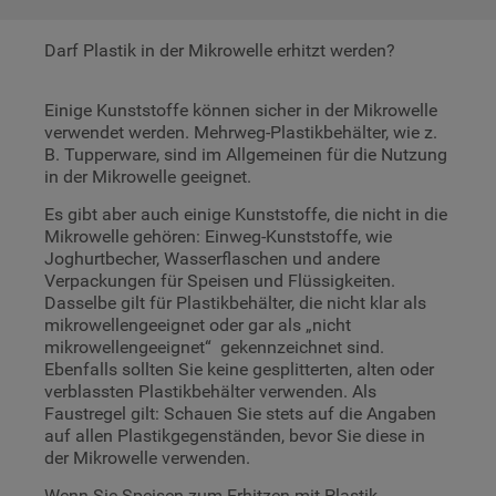
weitere Informationen zu den
Datenschutzbestimmungen von Google
Darf Plastik in der Mikrowelle erhitzt werden?
finden Sie hier:
https://business.safety.google/privacy/
Einige Kunststoffe können sicher in der Mikrowelle
(Profiling- und Marketing-Cookies).
verwendet werden. Mehrweg-Plastikbehälter, wie z.
B. Tupperware, sind im Allgemeinen für die Nutzung
in der Mikrowelle geeignet.
Indem Sie auf die Schaltfläche "Alle
Cookies akzeptieren" klicken, stimmen Sie
Es gibt aber auch einige Kunststoffe, die nicht in die
der Verwendung all unserer Cookies und
Mikrowelle gehören: Einweg-Kunststoffe, wie
der Weitergabe Ihrer Daten an unsere
Joghurtbecher, Wasserflaschen und andere
Verpackungen für Speisen und Flüssigkeiten.
Drittanbieter für solche Zwecke zu. Wenn
Dasselbe gilt für Plastikbehälter, die nicht klar als
Sie Ihre Präferenzen festlegen möchten,
mikrowellengeeignet oder gar als „nicht
klicken Sie auf die Schaltfläche "Cookie
mikrowellengeeignet“ gekennzeichnet sind.
Einstellungen". Um unsere Cookie-Richtlinie
Ebenfalls sollten Sie keine gesplitterten, alten oder
einzusehen klicken sie auf "Mehr
verblassten Plastikbehälter verwenden. Als
Faustregel gilt: Schauen Sie stets auf die Angaben
Informationen" . Wenn Sie auf "Nur
auf allen Plastikgegenständen, bevor Sie diese in
erforderliche Cookies" klicken, werden
der Mikrowelle verwenden.
lediglich unbedingt erforderliche Cookis
Wenn Sie Speisen zum Erhitzen mit Plastik