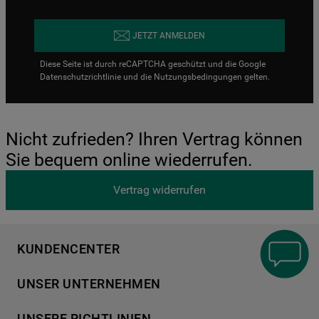
JETZT ANMELDEN
Diese Seite ist durch reCAPTCHA geschützt und die Google
Datenschutzrichtlinie
und die
Nutzungsbedingungen
gelten.
Nicht zufrieden? Ihren Vertrag können
Sie bequem online wiederrufen.
Vertrag widerrufen
KUNDENCENTER
Produktregistrierung
UNSER UNTERNEHMEN
Händlersuche
Über Bauknecht
Häufige Fragen
UNSERE RICHTLINIEN