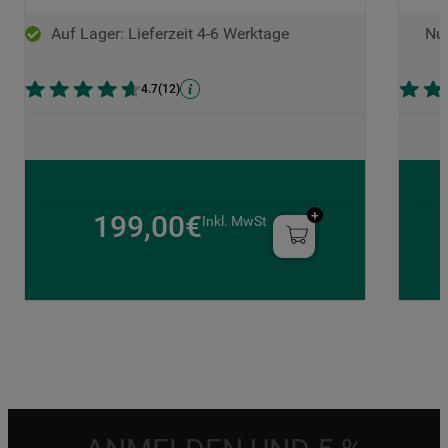
Auf Lager: Lieferzeit 4-6 Werktage
Nur
4.7
(
12
)
199,00€
Inkl. MwSt