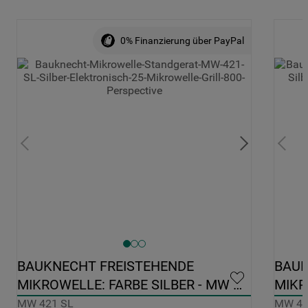
0% Finanzierung über PayPal
BAUKNECHT FREISTEHENDE 
BAUK
MIKROWELLE: FARBE SILBER - MW 
MIKR
421 SL
427 
MW 421 SL
MW 42