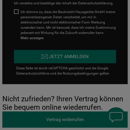
Ich verstehe und bestätige den Inhalt der
Datenschutzerklärung
.
Ich stimme zu, dass die Bauknecht Hausgeräte GmbH meine
personenbezogenen Daten verarbeitet, um mir in
elektronischer und nicht elektronischer Form Werbung
zusenden kann. Mir ist bewusst, dass ich meine Zustimmung
jederzeit mit Wirkung für die Zukunft widerrufen kann.
Mehr anzeigen
JETZT ANMELDEN
Diese Seite ist durch reCAPTCHA geschützt und die Google
Datenschutzrichtlinie
und die
Nutzungsbedingungen
gelten.
Nicht zufrieden? Ihren Vertrag können
Sie bequem online wiederrufen.
Vertrag widerrufen