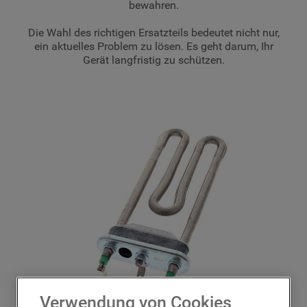
bewahren.
Die Wahl des richtigen Ersatzteils bedeutet nicht nur,
ein aktuelles Problem zu lösen. Es geht darum, Ihr
Gerät langfristig zu schützen.
Verwendung von Cookies