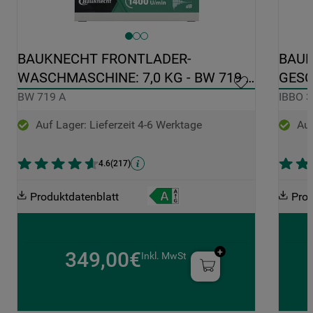
BAUKNECHT FRONTLADER-
BAUK
WASCHMASCHINE: 7,0 KG - BW 719 A
GESC
EDEL
BW 719 A
IBBO 
Auf Lager: Lieferzeit 4-6 Werktage
Auf
4.6
(
217
)
Produktdatenblatt
Prod
349,00€
Inkl. MwSt