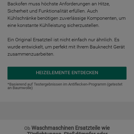
Backofen muss höchste Anforderungen an Hitze,
und auf anderen Websites oder sozialen
Sicherheit und Funktionalität erfüllen. Auch
Plattformen, beispielsweise Google LLC –
Kühlschränke benötigen zuverlässige Komponenten, um
weitere Informationen zu den
eine konstante Kühlleistung sicherzustellen.
Datenschutzbestimmungen von Google
finden Sie hier:
Ein Original Ersatzteil ist nicht einfach nur ähnlich. Es
https://business.safety.google/privacy/
wurde entwickelt, um perfekt mit Ihrem Bauknecht Gerät
(Profiling- und Marketing-Cookies).
zusammenzuarbeiten.
Indem Sie auf die Schaltfläche "Alle
Cookies akzeptieren" klicken, stimmen Sie
HEIZELEMENTE ENTDECKEN
der Verwendung all unserer Cookies und
der Weitergabe Ihrer Daten an unsere
*Basierend auf Testergebnissen im Antiflecken-Programm (getestet
an Baumwolle)
Drittanbieter für solche Zwecke zu. Wenn
Sie Ihre Präferenzen festlegen möchten,
klicken Sie auf die Schaltfläche "Cookie
Einstellungen". Um unsere Cookie-Richtlinie
einzusehen klicken sie auf "Mehr
Informationen" . Wenn Sie auf "Nur
Waschmaschinen Ersatzteile wie
Ob
erforderliche Cookies" klicken, werden