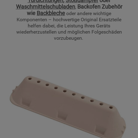
Türdichtungen
,
Stoßdämpfer
oder
Waschmittelschubladen
Backofen Zubehör
lediglich unbedingt erforderliche Cookis
,
wie
Backbleche
oder andere wichtige
gesetzt. Mehr Informationen
Komponenten – hochwertige Original Ersatzteile
https://www.bauknecht.de/seiten/nutzung-
helfen dabei, die Leistung Ihres Geräts
von-cookies
wiederherzustellen und möglichen Folgeschäden
vorzubeugen.