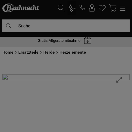
Suche
Gratis Altgerätemitnahme
DIE HÄUFIGSTEN SUCHANFRAGEN
Home
1
Ersatzteile
.
waschmaschine
Herde
Heizelemente
2
.
geschirrspülern
3
.
kühlgefrierkombination
4
.
bko
5
.
trockner
6
.
kühlschrank
7
.
gefrierschrank
8
.
mikrowelle