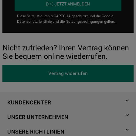
JETZT ANMELDEN
Diese Seite ist durch reCAPTCHA geschützt und die Google
Datenschutzrichtlinie
und die
Nutzungsbedingungen
gelten.
Nicht zufrieden? Ihren Vertrag können
Sie bequem online wiederrufen.
Vertrag widerrufen
KUNDENCENTER
Produktregistrierung
UNSER UNTERNEHMEN
Händlersuche
Über Bauknecht
Häufige Fragen
UNSERE RICHTLINIEN
Für Händler