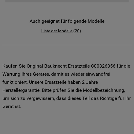
der Weitergabe Ihrer Daten an unsere
Drittanbieter für solche Zwecke zu. Wenn
Sie Ihre Präferenzen festlegen möchten,
Auch geeignet für folgende Modelle
klicken Sie auf die Schaltfläche "Cookie
Liste der Modelle
(
20
)
Einstellungen". Um unsere Cookie-Richtlinie
einzusehen klicken sie auf "Mehr
Informationen" . Wenn Sie auf "Nur
erforderliche Cookies" klicken, werden
lediglich unbedingt erforderliche Cookis
Kaufen Sie Original Bauknecht Ersatzteile C00326356 für die
gesetzt. Mehr Informationen
Wartung Ihres Gerätes, damit es wieder einwandfrei
https://www.bauknecht.de/seiten/nutzung-
funktioniert. Unsere Ersatzteile haben 2 Jahre
von-cookies
Herstellergarantie. Bitte prüfen Sie die Modellbezeichnung,
um sich zu vergewissern, dass dieses Teil das Richtige für Ihr
Gerät ist.