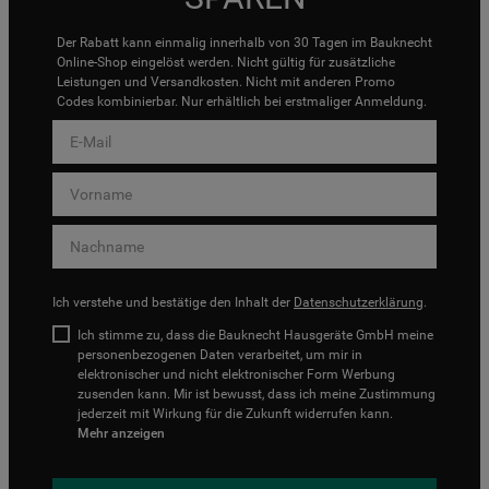
Der Rabatt kann einmalig innerhalb von 30 Tagen im Bauknecht
Online-Shop eingelöst werden. Nicht gültig für zusätzliche
Leistungen und Versandkosten. Nicht mit anderen Promo
Codes kombinierbar. Nur erhältlich bei erstmaliger Anmeldung.
Ich verstehe und bestätige den Inhalt der
Datenschutzerklärung
.
Ich stimme zu, dass die Bauknecht Hausgeräte GmbH meine
personenbezogenen Daten verarbeitet, um mir in
elektronischer und nicht elektronischer Form Werbung
zusenden kann. Mir ist bewusst, dass ich meine Zustimmung
jederzeit mit Wirkung für die Zukunft widerrufen kann.
Mehr anzeigen