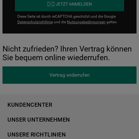
JETZT ANMELDEN
Diese Seite ist durch reCAPTCHA geschützt und die Google
Datenschutzrichtlinie
und die
Nutzungsbedingungen
gelten.
Nicht zufrieden? Ihren Vertrag können
Sie bequem online wiederrufen.
Vertrag widerrufen
KUNDENCENTER
Produktregistrierung
UNSER UNTERNEHMEN
Händlersuche
Über Bauknecht
Häufige Fragen
UNSERE RICHTLINIEN
Für Händler