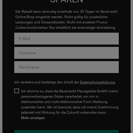
Der Rabatt kann einmalig innerhalb von 30 Tagen im Bauknecht
Online-Shop eingelöst werden. Nicht gültig für zusätzliche
Leistungen und Versandkosten. Nicht mit anderen Promo
Codes kombinierbar. Nur erhältlich bei erstmaliger Anmeldung.
Ich verstehe und bestätige den Inhalt der
Datenschutzerklärung
.
Ich stimme zu, dass die Bauknecht Hausgeräte GmbH meine
personenbezogenen Daten verarbeitet, um mir in
elektronischer und nicht elektronischer Form Werbung
zusenden kann. Mir ist bewusst, dass ich meine Zustimmung
jederzeit mit Wirkung für die Zukunft widerrufen kann.
Mehr anzeigen