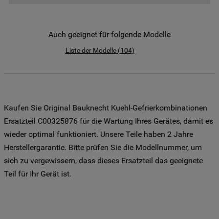
der Weitergabe Ihrer Daten an unsere
Drittanbieter für solche Zwecke zu. Wenn
Sie Ihre Präferenzen festlegen möchten,
Auch geeignet für folgende Modelle
klicken Sie auf die Schaltfläche "Cookie
Liste der Modelle
(
104
)
Einstellungen". Um unsere Cookie-Richtlinie
einzusehen klicken sie auf "Mehr
Informationen" . Wenn Sie auf "Nur
erforderliche Cookies" klicken, werden
lediglich unbedingt erforderliche Cookis
Kaufen Sie Original Bauknecht Kuehl-Gefrierkombinationen
gesetzt. Mehr Informationen
Ersatzteil C00325876 für die Wartung Ihres Gerätes, damit es
https://www.bauknecht.de/seiten/nutzung-
wieder optimal funktioniert. Unsere Teile haben 2 Jahre
von-cookies
Herstellergarantie. Bitte prüfen Sie die Modellnummer, um
sich zu vergewissern, dass dieses Ersatzteil das geeignete
Teil für Ihr Gerät ist.