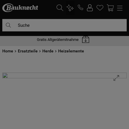
Suche
Gratis Altgerätemitnahme
DIE HÄUFIGSTEN SUCHANFRAGEN
Home
1
Ersatzteile
.
waschmaschine
Herde
Heizelemente
2
.
geschirrspülern
3
.
kühlgefrierkombination
4
.
bko
5
.
trockner
6
.
kühlschrank
7
.
gefrierschrank
8
.
mikrowelle