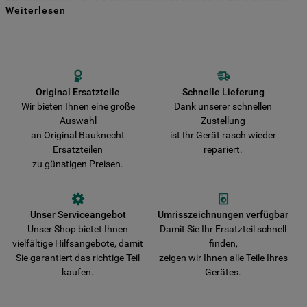
Weiterlesen
für viele Jahre zu gewährleisten. Kaufen Sie Ihre Bauknecht
Indem Sie auf die Schaltfläche "Alle
Ersatzteile direkt bei uns und entscheiden Sie sich für Haltbarkeit und
Sicherheit! Vermeiden Sie das Risiko, dass Ihr Gerät durch nicht
Cookies akzeptieren" klicken, stimmen Sie
originale Teile beschädigt wird. Wir liefern Ihre Bestellung schnell aus
der Verwendung all unserer Cookies und
und verkürzen damit die Wartezeit bis zur vollständigen
der Weitergabe Ihrer Daten an unsere
Wiederherstellung der Funktionsfähigkeit Ihres Gerätes.
Drittanbieter für solche Zwecke zu. Wenn
Original Ersatzteile
Schnelle Lieferung
Wir bieten Ihnen eine große
Dank unserer schnellen
Sie Ihre Präferenzen festlegen möchten,
Auswahl
Zustellung
klicken Sie auf die Schaltfläche "Cookie
an Original Bauknecht
ist Ihr Gerät rasch wieder
Einstellungen". Um unsere Cookie-Richtlinie
Ersatzteilen
repariert.
einzusehen klicken sie auf "Mehr
zu günstigen Preisen.
Informationen" . Wenn Sie auf "Nur
erforderliche Cookies" klicken, werden
lediglich unbedingt erforderliche Cookis
Unser Serviceangebot
Umrisszeichnungen verfügbar
gesetzt. Mehr Informationen
Unser Shop bietet Ihnen
Damit Sie Ihr Ersatzteil schnell
https://www.bauknecht.de/seiten/nutzung-
vielfältige Hilfsangebote, damit
finden,
von-cookies
Sie garantiert das richtige Teil
zeigen wir Ihnen alle Teile Ihres
kaufen.
Gerätes.