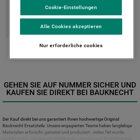
Cookies), um unser Publikum zu messen
Cookie-Einstellungen
(Leistungs-Cookies), um die redaktionellen
Inhalte der Website basierend auf Ihrer
Nutzung der Website zu personalisieren,
Alle Cookies akzeptieren
BACKÖFEN
HERDE
die Funktionalität der Website zu
verbessern und Ihnen spezifische
Nur erforderliche cookies
Funktionen anzubieten (Funktionelle-
Mehr anzeigen
Cookies) und für personalisierte und nicht
personalisierte Werbung basierend auf
Ihren Gewohnheiten, Interaktionen mit
unseren Websites, Werbeanzeigen und
GEHEN SIE AUF NUMMER SICHER UND
Interessen (einschließlich über Drittanbieter
KAUFEN SIE DIREKT BEI BAUKNECHT
und auf anderen Websites oder sozialen
Plattformen, beispielsweise Google LLC –
weitere Informationen zu den
Datenschutzbestimmungen von Google
Der Kauf direkt bei uns garantiert Ihnen hochwertige Original
finden Sie hier:
Bauknecht Ersatzteile. Unsere engagierten Teams haben langlebige
https://business.safety.google/privacy/
Materialien erforscht, getestet und produziert. Jedes Teil wurde
(Profiling- und Marketing-Cookies).
perfektioniert, um eine gleichbleibende Leistung und Zuverlässigkeit