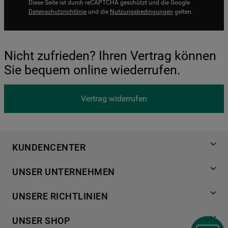
Diese Seite ist durch reCAPTCHA geschützt und die Google
Datenschutzrichtlinie
und die
Nutzungsbedingungen
gelten.
Nicht zufrieden? Ihren Vertrag können
Sie bequem online wiederrufen.
Vertrag widerrufen
KUNDENCENTER
Produktregistrierung
UNSER UNTERNEHMEN
Händlersuche
Über Bauknecht
Häufige Fragen
UNSERE RICHTLINIEN
Für Händler
Kundendienst
Datenschutzerklärung
Karriere
UNSER SHOP
Kontakt
Cookies