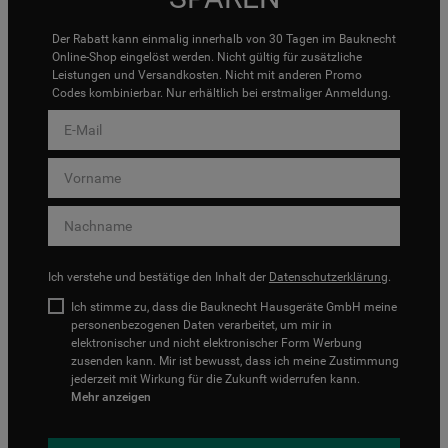
Der Rabatt kann einmalig innerhalb von 30 Tagen im Bauknecht
Online-Shop eingelöst werden. Nicht gültig für zusätzliche
Leistungen und Versandkosten. Nicht mit anderen Promo
Codes kombinierbar. Nur erhältlich bei erstmaliger Anmeldung.
Ich verstehe und bestätige den Inhalt der
Datenschutzerklärung
.
Ich stimme zu, dass die Bauknecht Hausgeräte GmbH meine
personenbezogenen Daten verarbeitet, um mir in
elektronischer und nicht elektronischer Form Werbung
zusenden kann. Mir ist bewusst, dass ich meine Zustimmung
jederzeit mit Wirkung für die Zukunft widerrufen kann.
Mehr anzeigen