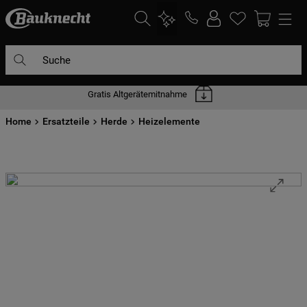
Suche
Gratis Altgerätemitnahme
DIE HÄUFIGSTEN SUCHANFRAGEN
Home
1
Ersatzteile
.
waschmaschine
Herde
Heizelemente
2
.
geschirrspülern
3
.
kühlgefrierkombination
4
.
bko
5
.
trockner
6
.
kühlschrank
7
.
gefrierschrank
8
.
mikrowelle