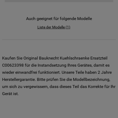
der Weitergabe Ihrer Daten an unsere
Drittanbieter für solche Zwecke zu. Wenn
Sie Ihre Präferenzen festlegen möchten,
Auch geeignet für folgende Modelle
klicken Sie auf die Schaltfläche "Cookie
Liste der Modelle
(
1
)
Einstellungen". Um unsere Cookie-Richtlinie
einzusehen klicken sie auf "Mehr
Informationen" . Wenn Sie auf "Nur
erforderliche Cookies" klicken, werden
lediglich unbedingt erforderliche Cookis
Kaufen Sie Original Bauknecht Kuehlschraenke Ersatzteil
gesetzt. Mehr Informationen
C00623398 für die Instandsetzung Ihres Gerätes, damit es
https://www.bauknecht.de/seiten/nutzung-
wieder einwandfrei funktioniert. Unsere Teile haben 2 Jahre
von-cookies
Herstellergarantie. Bitte prüfen Sie die Modellbezeichnung,
um sich zu vergewissern, dass dieses Teil das Korrekte für Ihr
Gerät ist.