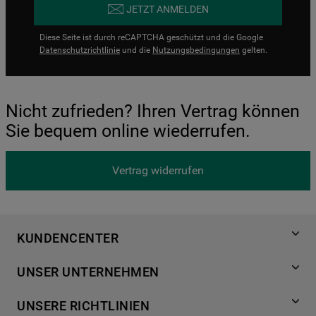
JETZT ANMELDEN
Diese Seite ist durch reCAPTCHA geschützt und die Google
Datenschutzrichtlinie
und die
Nutzungsbedingungen
gelten.
Nicht zufrieden? Ihren Vertrag können
Sie bequem online wiederrufen.
Vertrag widerrufen
KUNDENCENTER
Produktregistrierung
UNSER UNTERNEHMEN
Händlersuche
Über Bauknecht
Häufige Fragen
UNSERE RICHTLINIEN
Für Händler