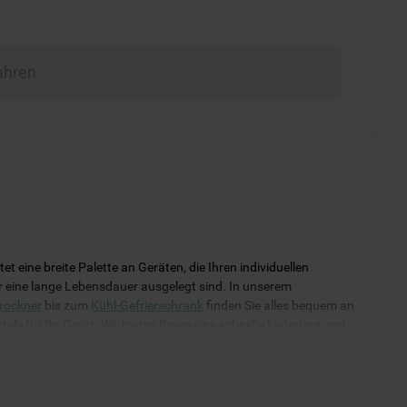
ahren
eine breite Palette an Geräten, die Ihren individuellen
für eine lange Lebensdauer ausgelegt sind. In unserem
rockner
bis zum
Kühl-Gefrierschrank
finden Sie alles bequem an
ele für Ihr Gerät. Wir bieten Ihnen eine schnelle Lieferung und
uverlässig funktioniert!