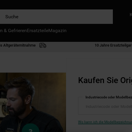
e
n & Gefrieren
IE HÄUFIGSTEN SUCHANFRAGEN
Ersatzteile
Magazin
waschmaschine
is Altgerätemitnahme
10 Jahre Ersatzteilgar
geschirrspülern
kühlgefrierkombination
bko
Kaufen Sie Ori
trockner
kühlschrank
Industriecode oder Modellbe
gefrierschrank
mikrowelle
toplader
Wo kann ich die Modellbezeichnun
0
.
kühl-gefrierkombination freistehend