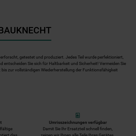
I BAUKNECHT
rforscht, getestet und produziert. Jedes Teil wurde perfektioniert,
nd entscheiden Sie sich für Haltbarkeit und Sicherheit! Vermeiden Sie
it bis zur vollständigen Wiederherstellung der Funktionsfähigkeit
t
Umrisszeichnungen verfügbar
fältige
Damit Sie Ihr Ersatzteil schnell finden,
ntiert das
zeigen wir Ihnen alle Teile Ihres Gerätes.