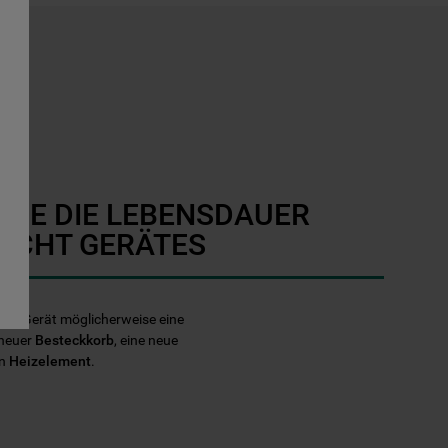
SIE DIE LEBENSDAUER
ECHT GERÄTES
echt Gerät möglicherweise eine
 neuer
Besteckkorb
, eine neue
in
Heizelement
.