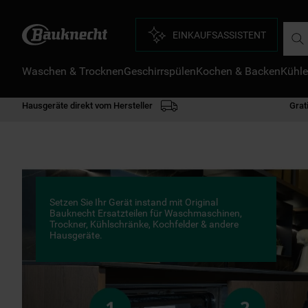
Such
EINKAUFSASSISTENT
Waschen & Trocknen
Geschirrspülen
Kochen & Backen
Kühle
D
1
.
Hausgeräte direkt vom Hersteller
Grat
2
.
3
.
4
.
5
.
Setzen Sie Ihr Gerät instand mit Original
6
.
Bauknecht Ersatzteilen für Waschmaschinen,
Trockner, Kühlschränke, Kochfelder & andere
Hausgeräte.
7
.
8
.
9
.
1