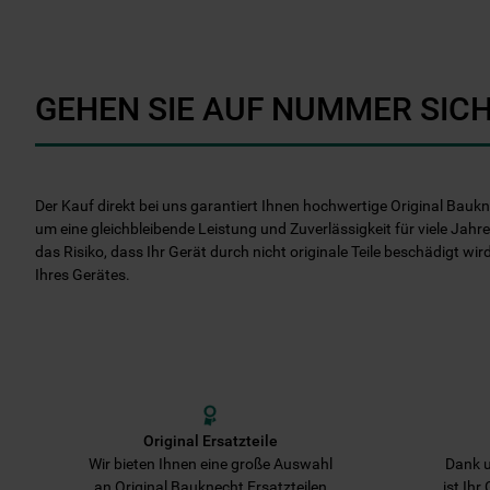
GEHEN SIE AUF NUMMER SICH
Der Kauf direkt bei uns garantiert Ihnen hochwertige Original Baukn
um eine gleichbleibende Leistung und Zuverlässigkeit für viele Jahre
das Risiko, dass Ihr Gerät durch nicht originale Teile beschädigt wir
Ihres Gerätes.
Original Ersatzteile
Wir bieten Ihnen eine große Auswahl
Dank u
an Original Bauknecht Ersatzteilen
ist Ihr