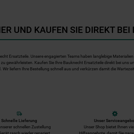
Informationen" . Wenn Sie auf "Nur
erforderliche Cookies" klicken, werden
lediglich unbedingt erforderliche Cookis
gesetzt. Mehr Informationen
ER UND KAUFEN SIE DIREKT BE
https://www.bauknecht.de/seiten/nutzung-
von-cookies
echt Ersatzteile. Unsere engagierten Teams haben langlebige Materialien e
 zu gewährleisten. Kaufen Sie Ihre Bauknecht Ersatzteile direkt bei uns u
d. Wir liefern Ihre Bestellung schnell aus und verkürzen damit die Warteze
Schnelle Lieferung
Unser Serviceangebo
nserer schnellen Zustellung
Unser Shop bietet Ihnen viel
 Gerät rasch wieder repariert.
Hilfsangebote, damit Sie gara