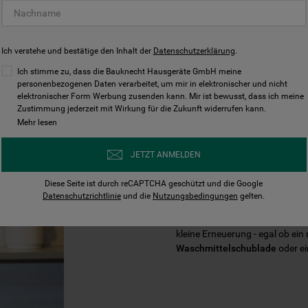
Ich verstehe und bestätige den Inhalt der
Datenschutzerklärung
.
Ich stimme zu, dass die Bauknecht Hausgeräte GmbH meine
personenbezogenen Daten verarbeitet, um mir in elektronischer und nicht
elektronischer Form Werbung zusenden kann. Mir ist bewusst, dass ich meine
Zustimmung jederzeit mit Wirkung für die Zukunft widerrufen kann.
Mehr lesen
VERLÄNGERN 
JETZT ANMELDEN
IHRES BAUKN
Diese Seite ist durch reCAPTCHA geschützt und die Google
Datenschutzrichtlinie
und die
Nutzungsbedingungen
gelten.
Mit der Zeit braucht Ihr Baukn
kleine Erneuerung - egal ob ein
Waschmittelschublade
oder e