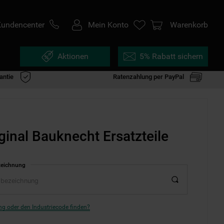
Kundencenter
Mein Konto
Warenkorb
Aktionen
5% Rabatt sichern
antie
Ratenzahlung per PayPal
ginal Bauknecht Ersatzteile
zeichnung
g oder den Industriecode finden?