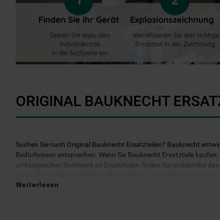
ORIGINAL BAUKNECHT ERSAT
Suchen Sie nach Original Bauknecht Ersatzteilen? Bauknecht entwicke
Bedürfnissen entsprechen. Wenn Sie Bauknecht Ersatzteile kaufen, kö
umfangreichen Sortiment an Ersatzteilen finden Sie problemlos das b
einem Ort. Geben Sie die Modellbezeichnung, den Industriecode oder d
Weiterlesen
darüber hinaus 2 Jahre Garantie auf das bestellte Ersatzteil. Entsche