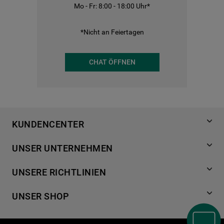
Mo - Fr: 8:00 - 18:00 Uhr*
*Nicht an Feiertagen
CHAT ÖFFNEN
KUNDENCENTER
Produktregistrierung
UNSER UNTERNEHMEN
Händlersuche
Über Bauknecht
Häufige Fragen
UNSERE RICHTLINIEN
Für Händler
Kundendienst
Datenschutzerklärung
Karriere
UNSER SHOP
Kontakt
Cookies
Presse
Bedienungsanleitungen
Impressum
Waschen & Trocknen