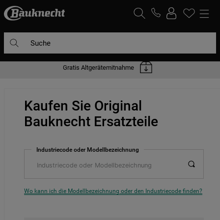
Suche
Gratis Altgerätemitnahme
DIE HÄUFIGSTEN SUCHANFRAGEN
1
.
waschmaschine
Kaufen Sie Original
2
.
geschirrspülern
Bauknecht Ersatzteile
3
.
kühlgefrierkombination
4
.
bko
Industriecode oder Modellbezeichnung
5
.
kühlschrank
6
.
trockner
7
.
gefrierschrank
Wo kann ich die Modellbezeichnung oder den Industriecode finden?
8
.
mikrowelle