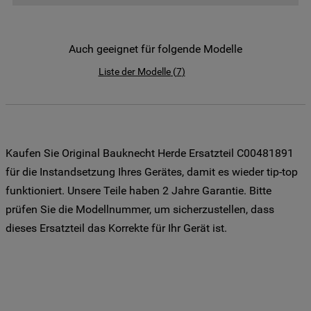
der Weitergabe Ihrer Daten an unsere
Drittanbieter für solche Zwecke zu. Wenn
Sie Ihre Präferenzen festlegen möchten,
Auch geeignet für folgende Modelle
klicken Sie auf die Schaltfläche "Cookie
Liste der Modelle
(
7
)
Einstellungen". Um unsere Cookie-Richtlinie
einzusehen klicken sie auf "Mehr
Informationen" . Wenn Sie auf "Nur
erforderliche Cookies" klicken, werden
lediglich unbedingt erforderliche Cookis
Kaufen Sie Original Bauknecht Herde Ersatzteil C00481891
gesetzt. Mehr Informationen
für die Instandsetzung Ihres Gerätes, damit es wieder tip-top
https://www.bauknecht.de/seiten/nutzung-
funktioniert. Unsere Teile haben 2 Jahre Garantie. Bitte
von-cookies
prüfen Sie die Modellnummer, um sicherzustellen, dass
dieses Ersatzteil das Korrekte für Ihr Gerät ist.