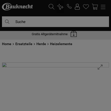
Suche
Gratis Altgerätemitnahme
DIE HÄUFIGSTEN SUCHANFRAGEN
Home
1
Ersatzteile
.
waschmaschine
Herde
Heizelemente
2
.
geschirrspülern
3
.
kühlgefrierkombination
4
.
bko
5
.
trockner
6
.
kühlschrank
7
.
mikrowelle
8
.
toplader