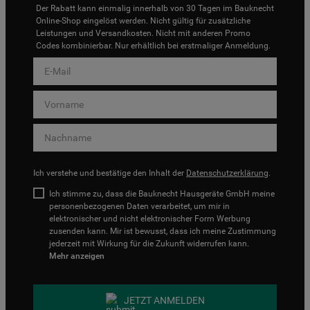
Der Rabatt kann einmalig innerhalb von 30 Tagen im Bauknecht
Online-Shop eingelöst werden. Nicht gültig für zusätzliche
Leistungen und Versandkosten. Nicht mit anderen Promo
Codes kombinierbar. Nur erhältlich bei erstmaliger Anmeldung.
Ich verstehe und bestätige den Inhalt der
Datenschutzerklärung
.
Ich stimme zu, dass die Bauknecht Hausgeräte GmbH meine
personenbezogenen Daten verarbeitet, um mir in
elektronischer und nicht elektronischer Form Werbung
zusenden kann. Mir ist bewusst, dass ich meine Zustimmung
jederzeit mit Wirkung für die Zukunft widerrufen kann.
Mehr anzeigen
JETZT ANMELDEN