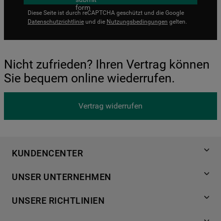
Diese Seite ist durch reCAPTCHA geschützt und die Google
Datenschutzrichtlinie
und die
Nutzungsbedingungen
gelten.
Nicht zufrieden? Ihren Vertrag können
Sie bequem online wiederrufen.
Vertrag widerrufen
KUNDENCENTER
Produktregistrierung
UNSER UNTERNEHMEN
Händlersuche
Über Bauknecht
Häufige Fragen
UNSERE RICHTLINIEN
Für Händler
Kundendienst
Datenschutzerklärung
Karriere