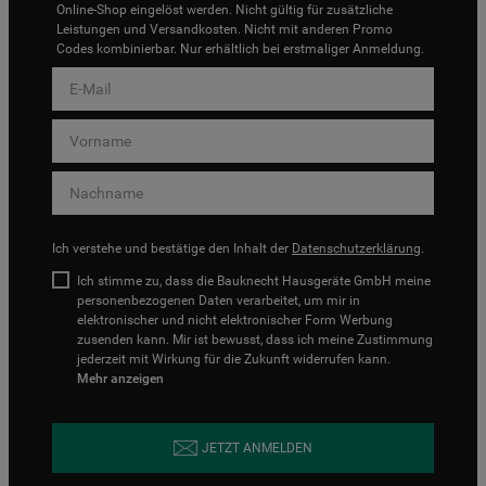
Online-Shop eingelöst werden. Nicht gültig für zusätzliche
Leistungen und Versandkosten. Nicht mit anderen Promo
Codes kombinierbar. Nur erhältlich bei erstmaliger Anmeldung.
Ich verstehe und bestätige den Inhalt der
Datenschutzerklärung
.
Ich stimme zu, dass die Bauknecht Hausgeräte GmbH meine
personenbezogenen Daten verarbeitet, um mir in
elektronischer und nicht elektronischer Form Werbung
zusenden kann. Mir ist bewusst, dass ich meine Zustimmung
jederzeit mit Wirkung für die Zukunft widerrufen kann.
Mehr anzeigen
JETZT ANMELDEN