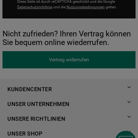
Diese Seite ist durch reCAPTCHA geschützt und die Google
Datenschutzrichtlinie
und die
Nutzungsbedingungen
gelten.
Nicht zufrieden? Ihren Vertrag können
Sie bequem online wiederrufen.
Vertrag widerrufen
KUNDENCENTER
Produktregistrierung
UNSER UNTERNEHMEN
Händlersuche
Über Bauknecht
Häufige Fragen
UNSERE RICHTLINIEN
Für Händler
Kundendienst
Datenschutzerklärung
Karriere
UNSER SHOP
Kontakt
Cookies