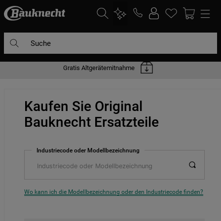
Suche
Gratis Altgerätemitnahme
DIE HÄUFIGSTEN SUCHANFRAGEN
1
.
waschmaschine
Kaufen Sie Original
2
.
geschirrspülern
Bauknecht Ersatzteile
3
.
kühlgefrierkombination
4
.
bko
Industriecode oder Modellbezeichnung
5
.
trockner
6
.
kühlschrank
7
.
gefrierschrank
Wo kann ich die Modellbezeichnung oder den Industriecode finden?
8
.
mikrowelle