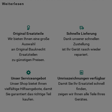
Weiterlesen
für viele Jahre zu gewährleisten. Kaufen Sie Ihre Bauknecht
Indem Sie auf die Schaltfläche "Alle
Ersatzteile direkt bei uns und entscheiden Sie sich für Haltbarkeit und
Sicherheit! Vermeiden Sie das Risiko, dass Ihr Gerät durch nicht
Cookies akzeptieren" klicken, stimmen Sie
originale Teile beschädigt wird. Wir liefern Ihre Bestellung schnell aus
der Verwendung all unserer Cookies und
und verkürzen damit die Wartezeit bis zur vollständigen
der Weitergabe Ihrer Daten an unsere
Wiederherstellung der Funktionsfähigkeit Ihres Gerätes.
Drittanbieter für solche Zwecke zu. Wenn
Original Ersatzteile
Schnelle Lieferung
Wir bieten Ihnen eine große
Dank unserer schnellen
Sie Ihre Präferenzen festlegen möchten,
Auswahl
Zustellung
klicken Sie auf die Schaltfläche "Cookie
an Original Bauknecht
ist Ihr Gerät rasch wieder
Einstellungen". Um unsere Cookie-Richtlinie
Ersatzteilen
repariert.
einzusehen klicken sie auf "Mehr
zu günstigen Preisen.
Informationen" . Wenn Sie auf "Nur
erforderliche Cookies" klicken, werden
lediglich unbedingt erforderliche Cookis
Unser Serviceangebot
Umrisszeichnungen verfügbar
gesetzt. Mehr Informationen
Unser Shop bietet Ihnen
Damit Sie Ihr Ersatzteil schnell
https://www.bauknecht.de/seiten/nutzung-
vielfältige Hilfsangebote, damit
finden,
von-cookies
Sie garantiert das richtige Teil
zeigen wir Ihnen alle Teile Ihres
kaufen.
Gerätes.