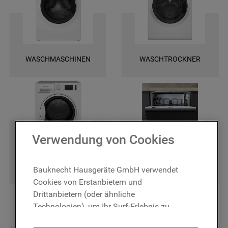
und finden Sie ganz leicht die spezifischen Ersatztele für Ihr Gerät. Wir
bieten Ihnen eine schnelle Lieferung und darüber hinaus 2 Jahre
Garantie auf das bestellte Ersatzteil. Entscheiden Sie sich für Original
Bauknecht Ersatzteile, damit Ihr Gerät wieder zuverlässig funktioniert!
WASCHMASCHINEN
WASCHTROCKNER
Verwendung von Cookies
TROCKNER
GESCHIRRSPÜLER
Bauknecht Hausgeräte GmbH verwendet
Cookies von Erstanbietern und
Drittanbietern (oder ähnliche
Technologien), um Ihr Surf-Erlebnis zu
verbessern (unbedingt erforderliche