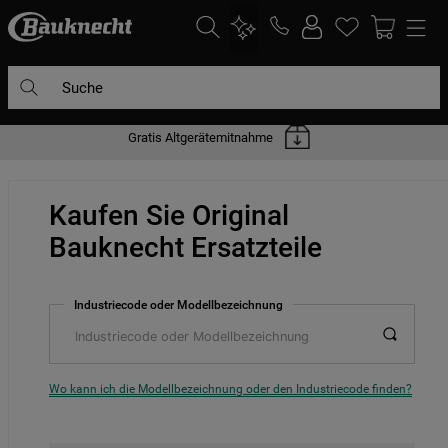
Suche
Gratis Altgerätemitnahme
DIE HÄUFIGSTEN SUCHANFRAGEN
1
.
waschmaschine
Kaufen Sie Original
2
.
geschirrspülern
Bauknecht Ersatzteile
3
.
kühlgefrierkombination
4
.
bko
Industriecode oder Modellbezeichnung
5
.
trockner
6
.
kühlschrank
7
.
gefrierschrank
Wo kann ich die Modellbezeichnung oder den Industriecode finden?
8
.
mikrowelle