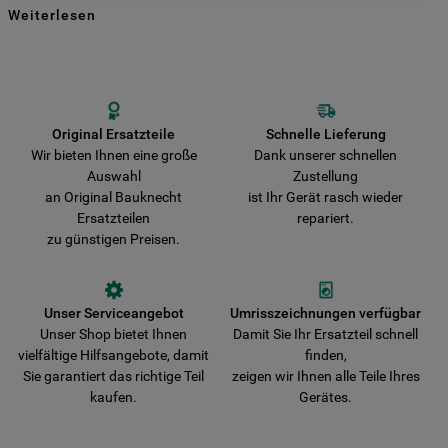
Weiterlesen
für viele Jahre zu gewährleisten. Kaufen Sie Ihre Bauknecht
Indem Sie auf die Schaltfläche "Alle
Ersatzteile direkt bei uns und entscheiden Sie sich für Haltbarkeit und
Sicherheit! Vermeiden Sie das Risiko, dass Ihr Gerät durch nicht
Cookies akzeptieren" klicken, stimmen Sie
originale Teile beschädigt wird. Wir liefern Ihre Bestellung schnell aus
der Verwendung all unserer Cookies und
und verkürzen damit die Wartezeit bis zur vollständigen
der Weitergabe Ihrer Daten an unsere
Wiederherstellung der Funktionsfähigkeit Ihres Gerätes.
Drittanbieter für solche Zwecke zu. Wenn
Original Ersatzteile
Schnelle Lieferung
Wir bieten Ihnen eine große
Dank unserer schnellen
Sie Ihre Präferenzen festlegen möchten,
Auswahl
Zustellung
klicken Sie auf die Schaltfläche "Cookie
an Original Bauknecht
ist Ihr Gerät rasch wieder
Einstellungen". Um unsere Cookie-Richtlinie
Ersatzteilen
repariert.
einzusehen klicken sie auf "Mehr
zu günstigen Preisen.
Informationen" . Wenn Sie auf "Nur
erforderliche Cookies" klicken, werden
lediglich unbedingt erforderliche Cookis
Unser Serviceangebot
Umrisszeichnungen verfügbar
gesetzt. Mehr Informationen
Unser Shop bietet Ihnen
Damit Sie Ihr Ersatzteil schnell
https://www.bauknecht.de/seiten/nutzung-
vielfältige Hilfsangebote, damit
finden,
von-cookies
Sie garantiert das richtige Teil
zeigen wir Ihnen alle Teile Ihres
kaufen.
Gerätes.