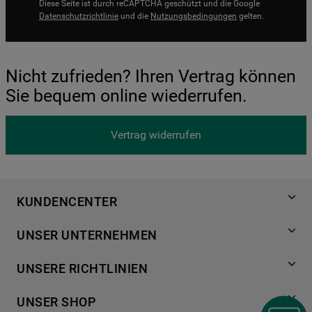
Diese Seite ist durch reCAPTCHA geschützt und die Google
Datenschutzrichtlinie
und die
Nutzungsbedingungen
gelten.
Nicht zufrieden? Ihren Vertrag können
Sie bequem online wiederrufen.
Vertrag widerrufen
KUNDENCENTER
Produktregistrierung
UNSER UNTERNEHMEN
Händlersuche
Über Bauknecht
Häufige Fragen
UNSERE RICHTLINIEN
Für Händler
Kundendienst
Datenschutzerklärung
Karriere
UNSER SHOP
Kontakt
Cookies