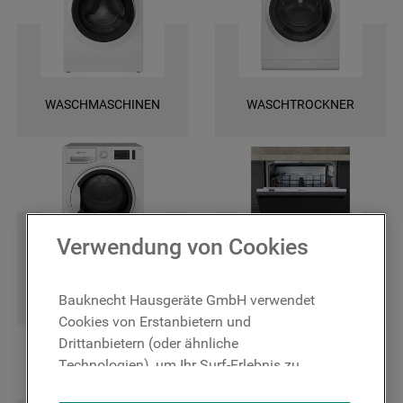
und finden Sie ganz leicht die spezifischen Ersatztele für Ihr Gerät. Wir
bieten Ihnen eine schnelle Lieferung und darüber hinaus 2 Jahre
Garantie auf das bestellte Ersatzteil. Entscheiden Sie sich für Original
Bauknecht Ersatzteile, damit Ihr Gerät wieder zuverlässig funktioniert!
WASCHMASCHINEN
WASCHTROCKNER
Verwendung von Cookies
TROCKNER
GESCHIRRSPÜLER
Bauknecht Hausgeräte GmbH verwendet
Cookies von Erstanbietern und
Drittanbietern (oder ähnliche
Technologien), um Ihr Surf-Erlebnis zu
verbessern (unbedingt erforderliche