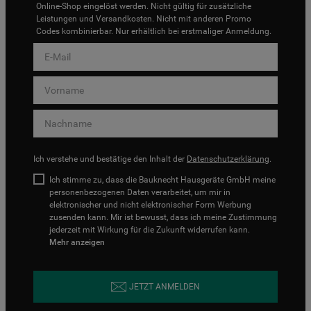
Online-Shop eingelöst werden. Nicht gültig für zusätzliche
Leistungen und Versandkosten. Nicht mit anderen Promo
Codes kombinierbar. Nur erhältlich bei erstmaliger Anmeldung.
Ich verstehe und bestätige den Inhalt der
Datenschutzerklärung
.
Ich stimme zu, dass die Bauknecht Hausgeräte GmbH meine
personenbezogenen Daten verarbeitet, um mir in
elektronischer und nicht elektronischer Form Werbung
zusenden kann. Mir ist bewusst, dass ich meine Zustimmung
jederzeit mit Wirkung für die Zukunft widerrufen kann.
Mehr anzeigen
JETZT ANMELDEN