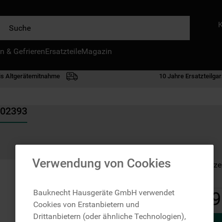
e
n & Gefrieren
IE HÄUFIGSTEN SUCHANFRAGEN
Ersatzteile
Magazin
waschmaschine
is Altgerätemitnahme
10 Jahre Ersatzteilgar
geschirrspülern
kühlgefrierkombination
702393
bko
trockner
kühlschrank
Verwendung von Cookies
Auf Lager: Lieferze
gefrierschrank
mikrowelle
Bauknecht Hausgeräte GmbH verwendet
9
Cookies von Erstanbietern und
toplader
Drittanbietern (oder ähnliche Technologien),
0
.
gefriertruhe