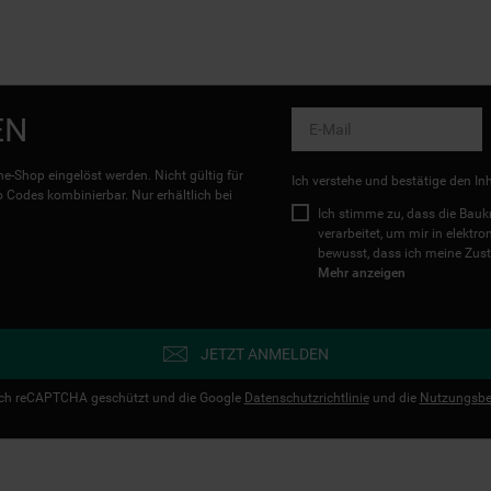
EN
e-Shop eingelöst werden. Nicht gültig für
Ich verstehe und bestätige den In
Codes kombinierbar. Nur erhältlich bei
Ich stimme zu, dass die Ba
verarbeitet, um mir in elektr
bewusst, dass ich meine Zust
Mehr anzeigen
JETZT ANMELDEN
urch reCAPTCHA geschützt und die Google
Datenschutzrichtlinie
und die
Nutzungsbe