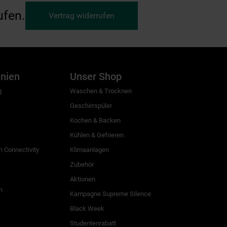
ufen.
Vertrag widerrufen
inien
Unser Shop
g
Waschen & Trocknen
Geschirrspüler
Kochen & Backen
Kühlen & Gefrieren
 Connectivity
Klimaanlagen
Zubehör
Aktionen
n
Kampagne Supreme Silence
Black Week
Studentenrabatt