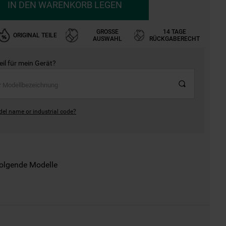
IN DEN WARENKORB LEGEN
GROSSE A
14 TAGE
ORIGINAL TEILE
USWAHL
RÜCKGABERECHT
Teil für mein Gerät?
del name or industrial code?
folgende Modelle