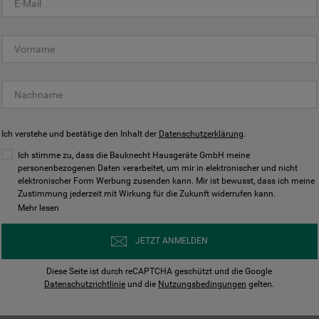
KUNDENCENTER
Ich verstehe und bestätige den Inhalt der
Datenschutzerklärung
.
Ich stimme zu, dass die Bauknecht Hausgeräte GmbH meine
personenbezogenen Daten verarbeitet, um mir in elektronischer und nicht
elektronischer Form Werbung zusenden kann. Mir ist bewusst, dass ich meine
Bedienungsanleitungen
Kontakt
Zustimmung jederzeit mit Wirkung für die Zukunft widerrufen kann.
ungen finden und herunterladen
Wir sind Mo - Sa für Sie d
Mehr lesen
Herunterladen
Jetzt anrufen
JETZT ANMELDEN
Diese Seite ist durch reCAPTCHA geschützt und die Google
Datenschutzrichtlinie
und die
Nutzungsbedingungen
gelten.