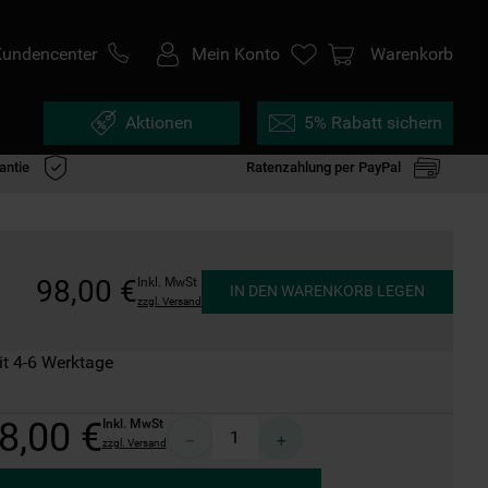
Kundencenter
Mein Konto
Warenkorb
Aktionen
5% Rabatt sichern
antie
Ratenzahlung per PayPal
98
,
00
€
Inkl. MwSt
IN DEN WARENKORB LEGEN
zzgl. Versand
it 4-6 Werktage
8
,
00
€
Inkl. MwSt
－
＋
zzgl. Versand