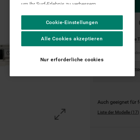
um Ihr Surf-Erlebnis zu verbessern
(unbedingt erforderliche Cookies), um unser
Publikum zu messen (Leistungs-Cookies),
SCHNELLE
Cookie-Einstellungen
LIEFERUNG
um die redaktionellen Inhalte der Website
basierend auf Ihrer Nutzung der Website zu
Alle Cookies akzeptieren
Ist dies das richtige 
personalisieren, die Funktionalität der
Website zu verbessern und Ihnen
spezifische Funktionen anzubieten
Nur erforderliche cookies
(Funktionelle-Cookies) und für
Where can I find the mo
personalisierte und nicht personalisierte
Werbung basierend auf Ihren
Gewohnheiten, Interaktionen mit unseren
Websites, Werbeanzeigen und Interessen
(einschließlich über Drittanbieter und auf
Auch geeignet für 
anderen Websites oder sozialen
Liste der Modelle
(
17
)
Plattformen, beispielsweise Google LLC –
weitere Informationen zu den
Datenschutzbestimmungen von Google
finden Sie hier: