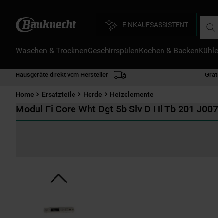
Such
EINKAUFSASSISTENT
Waschen & Trocknen
Geschirrspülen
Kochen & Backen
Kühle
D
1
.
Hausgeräte direkt vom Hersteller
Grat
2
.
Home
Ersatzteile
Herde
Heizelemente
3
.
Modul Fi Core Wht Dgt 5b Slv D Hl Tb 201 J00
4
.
5
.
6
.
7
.
8
.
9
.
1