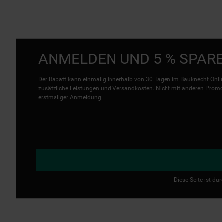
ANMELDEN UND 5 % SPAR
Der Rabatt kann einmalig innerhalb von 30 Tagen im Bauknecht Onlin
zusätzliche Leistungen und Versandkosten. Nicht mit anderen Promo 
erstmaliger Anmeldung.
Diese Seite ist d