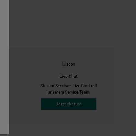
Live Chat
Starten Sie einen Live Chat mit
a
unserem Service Team
Jetzt chatten