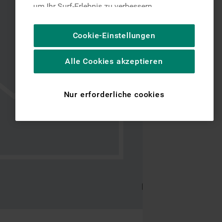
um Ihr Surf-Erlebnis zu verbessern
(unbedingt erforderliche Cookies), um unser
Publikum zu messen (Leistungs-Cookies),
Cookie-Einstellungen
um die redaktionellen Inhalte der Website
basierend auf Ihrer Nutzung der Website zu
Alle Cookies akzeptieren
personalisieren, die Funktionalität der
Website zu verbessern und Ihnen
spezifische Funktionen anzubieten
Nur erforderliche cookies
(Funktionelle-Cookies) und für
personalisierte und nicht personalisierte
Werbung basierend auf Ihren
Gewohnheiten, Interaktionen mit unseren
Websites, Werbeanzeigen und Interessen
(einschließlich über Drittanbieter und auf
anderen Websites oder sozialen
Plattformen, beispielsweise Google LLC –
weitere Informationen zu den
Datenschutzbestimmungen von Google
finden Sie hier: