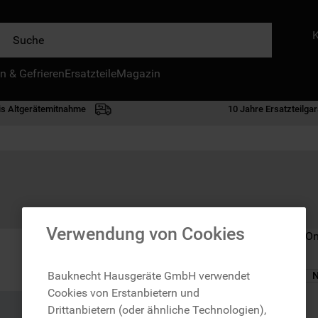
e
n & Gefrieren
IE HÄUFIGSTEN SUCHANFRAGEN
Ersatzteile
Magazin
waschmaschine
is Altgerätemitnahme
10 Jahre Ersatzteilgar
geschirrspülern
kühlgefrierkombination
bko
trockner
kühlschrank
Verwendung von Cookies
Nicht im Bauknecht On
gefrierschrank
mikrowelle
Bauknecht Hausgeräte GmbH verwendet
N
Cookies von Erstanbietern und
toplader
zzgl. Versand
Drittanbietern (oder ähnliche Technologien),
0
.
kühl-gefrierkombination freistehend