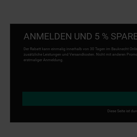
ANMELDEN UND 5 % SPAR
Der Rabatt kann einmalig innerhalb von 30 Tagen im Bauknecht Onlin
zusätzliche Leistungen und Versandkosten. Nicht mit anderen Promo 
erstmaliger Anmeldung.
Diese Seite ist d