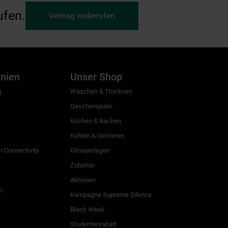
ufen.
Vertrag widerrufen
inien
Unser Shop
g
Waschen & Trocknen
Geschirrspüler
Kochen & Backen
Kühlen & Gefrieren
 Connectivity
Klimaanlagen
Zubehör
Aktionen
n
Kampagne Supreme Silence
Black Week
Studentenrabatt