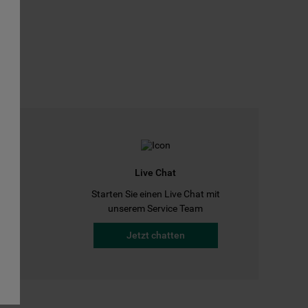
Live Chat
Starten Sie einen Live Chat mit
a
unserem Service Team
Jetzt chatten