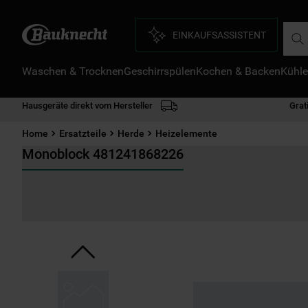
Such
EINKAUFSASSISTENT
Waschen & Trocknen
Geschirrspülen
Kochen & Backen
Kühle
D
1
.
Hausgeräte direkt vom Hersteller
Grat
2
.
Home
Ersatzteile
Herde
Heizelemente
3
.
Monoblock 481241868226
4
.
5
.
6
.
7
.
8
.
9
.
1