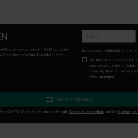
EN
e-Shop eingelöst werden. Nicht gültig für
Ich verstehe und bestätige den In
Codes kombinierbar. Nur erhältlich bei
Ich stimme zu, dass die Ba
verarbeitet, um mir in elektr
bewusst, dass ich meine Zust
Mehr anzeigen
JETZT ANMELDEN
urch reCAPTCHA geschützt und die Google
Datenschutzrichtlinie
und die
Nutzungsbe