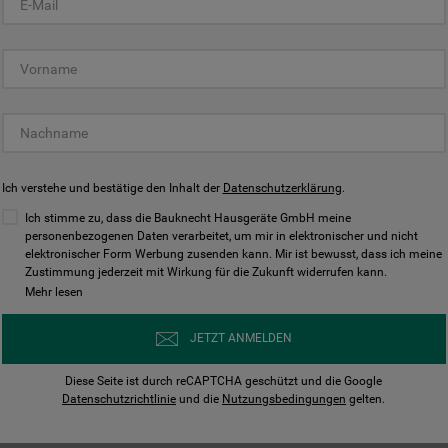
KUNDENCENTER
Ich verstehe und bestätige den Inhalt der
Datenschutzerklärung
.
Ich stimme zu, dass die Bauknecht Hausgeräte GmbH meine
personenbezogenen Daten verarbeitet, um mir in elektronischer und nicht
elektronischer Form Werbung zusenden kann. Mir ist bewusst, dass ich meine
Bedienungsanleitungen
Kontakt
Zustimmung jederzeit mit Wirkung für die Zukunft widerrufen kann.
ungen finden und herunterladen
Wir sind Mo - Sa für Sie d
Mehr lesen
Herunterladen
Jetzt anrufen
JETZT ANMELDEN
Diese Seite ist durch reCAPTCHA geschützt und die Google
Datenschutzrichtlinie
und die
Nutzungsbedingungen
gelten.