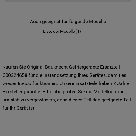
der Weitergabe Ihrer Daten an unsere
Drittanbieter für solche Zwecke zu. Wenn
Sie Ihre Präferenzen festlegen möchten,
Auch geeignet für folgende Modelle
klicken Sie auf die Schaltfläche "Cookie
Liste der Modelle
(
1
)
Einstellungen". Um unsere Cookie-Richtlinie
einzusehen klicken sie auf "Mehr
Informationen" . Wenn Sie auf "Nur
erforderliche Cookies" klicken, werden
lediglich unbedingt erforderliche Cookis
Kaufen Sie Original Bauknecht Gefriergeraete Ersatzteil
gesetzt. Mehr Informationen
C00324658 für die Instandsetzung Ihres Gerätes, damit es
https://www.bauknecht.de/seiten/nutzung-
wieder tip-top funktioniert. Unsere Ersatzteile haben 2 Jahre
von-cookies
Herstellergarantie. Bitte überprüfen Sie die Modellnummer,
um sich zu vergewissern, dass dieses Teil das geeignete Teil
für Ihr Gerät ist.