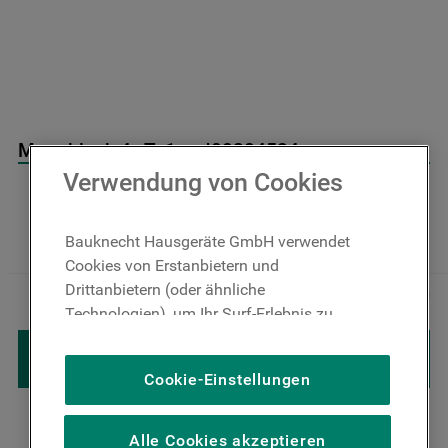
Monoblock 4v Tx1cv J00284524
Verwendung von Cookies
Auf Lager: Lieferzeit 4-6 Werktage
Bauknecht Hausgeräte GmbH verwendet
Cookies von Erstanbietern und
Drittanbietern (oder ähnliche
－
＋
zzgl. Versand
Technologien), um Ihr Surf-Erlebnis zu
verbessern (unbedingt erforderliche
IN DEN WARENKORB LEGEN
Cookies), um unser Publikum zu messen
Cookie-Einstellungen
(Leistungs-Cookies), um die redaktionellen
Inhalte der Website basierend auf Ihrer
Nutzung der Website zu personalisieren,
Alle Cookies akzeptieren