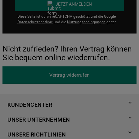
JETZT ANMELDEN
Diese Seite ist durch reCAPTCHA geschützt und die Google
Datenschutzrichtlinie
und die
Nutzungsbedingungen
gelten.
Nicht zufrieden? Ihren Vertrag können
Sie bequem online wiederrufen.
Vertrag widerrufen
KUNDENCENTER
Produktregistrierung
UNSER UNTERNEHMEN
Händlersuche
Über Bauknecht
Häufige Fragen
UNSERE RICHTLINIEN
Für Händler