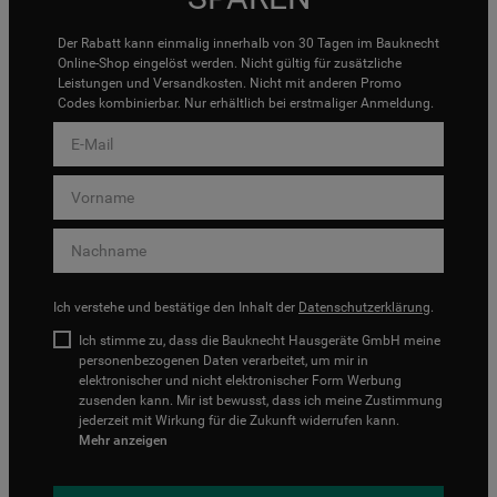
Der Rabatt kann einmalig innerhalb von 30 Tagen im Bauknecht
Online-Shop eingelöst werden. Nicht gültig für zusätzliche
Leistungen und Versandkosten. Nicht mit anderen Promo
Codes kombinierbar. Nur erhältlich bei erstmaliger Anmeldung.
Ich verstehe und bestätige den Inhalt der
Datenschutzerklärung
.
Ich stimme zu, dass die Bauknecht Hausgeräte GmbH meine
personenbezogenen Daten verarbeitet, um mir in
elektronischer und nicht elektronischer Form Werbung
zusenden kann. Mir ist bewusst, dass ich meine Zustimmung
jederzeit mit Wirkung für die Zukunft widerrufen kann.
Mehr anzeigen