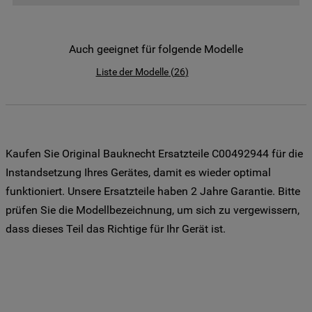
der Weitergabe Ihrer Daten an unsere
Drittanbieter für solche Zwecke zu. Wenn
Sie Ihre Präferenzen festlegen möchten,
Auch geeignet für folgende Modelle
klicken Sie auf die Schaltfläche "Cookie
Liste der Modelle
(
26
)
Einstellungen". Um unsere Cookie-Richtlinie
einzusehen klicken sie auf "Mehr
Informationen" . Wenn Sie auf "Nur
erforderliche Cookies" klicken, werden
lediglich unbedingt erforderliche Cookis
Kaufen Sie Original Bauknecht Ersatzteile C00492944 für die
gesetzt. Mehr Informationen
Instandsetzung Ihres Gerätes, damit es wieder optimal
https://www.bauknecht.de/seiten/nutzung-
funktioniert. Unsere Ersatzteile haben 2 Jahre Garantie. Bitte
von-cookies
prüfen Sie die Modellbezeichnung, um sich zu vergewissern,
dass dieses Teil das Richtige für Ihr Gerät ist.