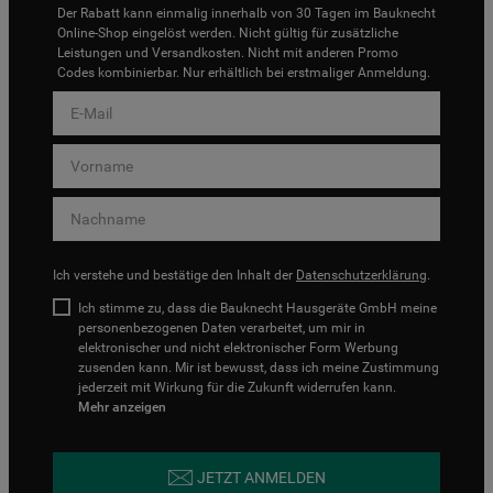
Der Rabatt kann einmalig innerhalb von 30 Tagen im Bauknecht
Online-Shop eingelöst werden. Nicht gültig für zusätzliche
Leistungen und Versandkosten. Nicht mit anderen Promo
Codes kombinierbar. Nur erhältlich bei erstmaliger Anmeldung.
Ich verstehe und bestätige den Inhalt der
Datenschutzerklärung
.
Ich stimme zu, dass die Bauknecht Hausgeräte GmbH meine
personenbezogenen Daten verarbeitet, um mir in
elektronischer und nicht elektronischer Form Werbung
zusenden kann. Mir ist bewusst, dass ich meine Zustimmung
jederzeit mit Wirkung für die Zukunft widerrufen kann.
Mehr anzeigen
JETZT ANMELDEN