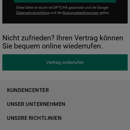
Diese Seite ist durch reCAPTCHA geschützt und die Google
Datenschutzrichtlinie
und die
Nutzungsbedingungen
gelten.
Nicht zufrieden? Ihren Vertrag können
Sie bequem online wiederrufen.
Vertrag widerrufen
KUNDENCENTER
Produktregistrierung
UNSER UNTERNEHMEN
Händlersuche
Über Bauknecht
Häufige Fragen
UNSERE RICHTLINIEN
Für Händler
Kundendienst
Datenschutzerklärung
Karriere