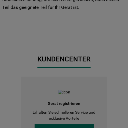
Sie Ihre Präferenzen festlegen möchten,
Teil das geeignete Teil für Ihr Gerät ist.
klicken Sie auf die Schaltfläche "Cookie
Einstellungen". Um unsere Cookie-Richtlinie
einzusehen klicken sie auf "Mehr
Informationen" . Wenn Sie auf "Nur
erforderliche Cookies" klicken, werden
lediglich unbedingt erforderliche Cookis
gesetzt. Mehr Informationen
KUNDENCENTER
https://www.bauknecht.de/seiten/nutzung-
von-cookies
Gerät registrieren
Erhalten Sie schnelleren Service und
exklusive Vorteile