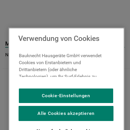
9
.
toplader
10
.
gefriertruhe
Verwendung von Cookies
Montagesatz J00315157
Nicht im Bauknecht Online Shop verfügbar
Bauknecht Hausgeräte GmbH verwendet
Cookies von Erstanbietern und
Drittanbietern (oder ähnliche
Technologien), um Ihr Surf-Erlebnis zu
verbessern (unbedingt erforderliche
Cookies), um unser Publikum zu messen
Cookie-Einstellungen
(Leistungs-Cookies), um die redaktionellen
Inhalte der Website basierend auf Ihrer
Nutzung der Website zu personalisieren,
Alle Cookies akzeptieren
die Funktionalität der Website zu
verbessern und Ihnen spezifische