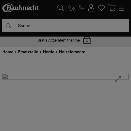
Suche
Gratis Altgerätemitnahme
DIE HÄUFIGSTEN SUCHANFRAGEN
Home
1
Ersatzteile
.
waschmaschine
Herde
Heizelemente
2
.
geschirrspülern
3
.
kühlgefrierkombination
4
.
bko
5
.
trockner
6
.
kühlschrank
7
.
gefrierschrank
8
.
mikrowelle