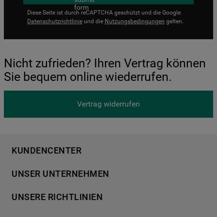
Diese Seite ist durch reCAPTCHA geschützt und die Google
Datenschutzrichtlinie
und die
Nutzungsbedingungen
gelten.
Nicht zufrieden? Ihren Vertrag können
Sie bequem online wiederrufen.
Vertrag widerrufen
KUNDENCENTER
Produktregistrierung
UNSER UNTERNEHMEN
Händlersuche
Über Bauknecht
Häufige Fragen
UNSERE RICHTLINIEN
Für Händler
Kundendienst
Datenschutzerklärung
Karriere