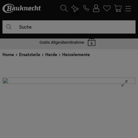
Suche
Gratis Altgerätemitnahme
DIE HÄUFIGSTEN SUCHANFRAGEN
Home
1
Ersatzteile
.
waschmaschine
Herde
Heizelemente
2
.
geschirrspülern
3
.
kühlgefrierkombination
4
.
bko
5
.
trockner
6
.
kühlschrank
7
.
gefrierschrank
8
.
mikrowelle