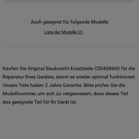
der Weitergabe Ihrer Daten an unsere
Drittanbieter für solche Zwecke zu. Wenn
Sie Ihre Präferenzen festlegen möchten,
Auch geeignet für folgende Modelle
klicken Sie auf die Schaltfläche "Cookie
Liste der Modelle
(
2
)
Einstellungen". Um unsere Cookie-Richtlinie
einzusehen klicken sie auf "Mehr
Informationen" . Wenn Sie auf "Nur
erforderliche Cookies" klicken, werden
lediglich unbedingt erforderliche Cookis
Kaufen Sie Original Bauknecht Ersatzteile C00408660 für die
gesetzt. Mehr Informationen
Reparatur Ihres Gerätes, damit es wieder optimal funktioniert.
https://www.bauknecht.de/seiten/nutzung-
Unsere Teile haben 2 Jahre Garantie. Bitte prüfen Sie die
von-cookies
Modellnummer, um sich zu vergewissern, dass dieses Teil
das geeignete Teil für Ihr Gerät ist.