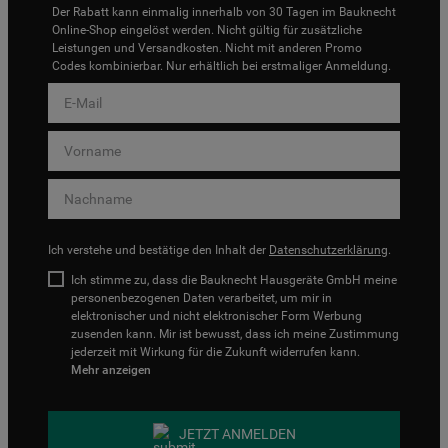
Der Rabatt kann einmalig innerhalb von 30 Tagen im Bauknecht
Online-Shop eingelöst werden. Nicht gültig für zusätzliche
Leistungen und Versandkosten. Nicht mit anderen Promo
Codes kombinierbar. Nur erhältlich bei erstmaliger Anmeldung.
Ich verstehe und bestätige den Inhalt der
Datenschutzerklärung
.
Ich stimme zu, dass die Bauknecht Hausgeräte GmbH meine
personenbezogenen Daten verarbeitet, um mir in
elektronischer und nicht elektronischer Form Werbung
zusenden kann. Mir ist bewusst, dass ich meine Zustimmung
jederzeit mit Wirkung für die Zukunft widerrufen kann.
Mehr anzeigen
JETZT ANMELDEN