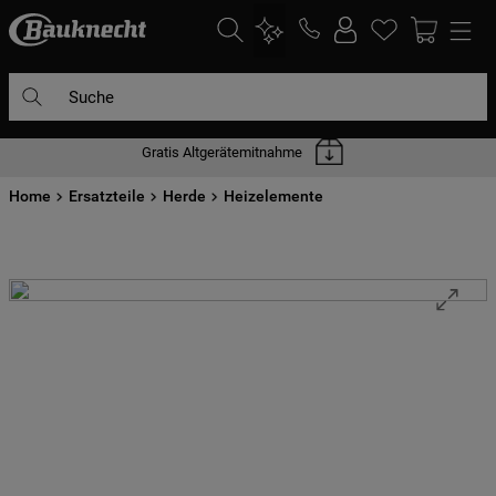
Suche
Gratis Altgerätemitnahme
DIE HÄUFIGSTEN SUCHANFRAGEN
Home
1
Ersatzteile
.
waschmaschine
Herde
Heizelemente
2
.
geschirrspülern
3
.
kühlgefrierkombination
4
.
bko
5
.
trockner
6
.
kühlschrank
7
.
gefrierschrank
8
.
mikrowelle