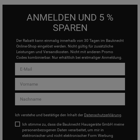
ANMELDEN UND 5 %
SPAREN
Der Rabatt kann einmalig innerhalb von 30 Tagen im Bauknecht
Online-Shop eingelöst werden. Nicht gültig für zusätzliche
Leistungen und Versandkosten. Nicht mit anderen Promo
Codes kombinierbar. Nur erhältlich bei erstmaliger Anmeldung.
Ich verstehe und bestätige den Inhalt der
Datenschutzerklärung
.
Ich stimme zu, dass die Bauknecht Hausgeräte GmbH meine
personenbezogenen Daten verarbeitet, um mir in
elektronischer und nicht elektronischer Form Werbung