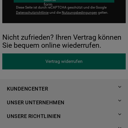
Diese Seite ist durch reCAPTCHA geschützt und die Google
Datenschutzrichtlinie
und die
Nutzungsbedingungen
gelten.
Nicht zufrieden? Ihren Vertrag können
Sie bequem online wiederrufen.
Vertrag widerrufen
KUNDENCENTER
Produktregistrierung
UNSER UNTERNEHMEN
Händlersuche
Über Bauknecht
Häufige Fragen
UNSERE RICHTLINIEN
Für Händler
Kundendienst
Datenschutzerklärung
Karriere