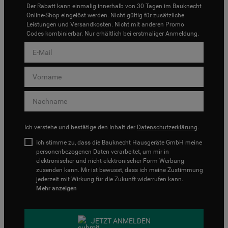
Der Rabatt kann einmalig innerhalb von 30 Tagen im Bauknecht
Online-Shop eingelöst werden. Nicht gültig für zusätzliche
Leistungen und Versandkosten. Nicht mit anderen Promo
Codes kombinierbar. Nur erhältlich bei erstmaliger Anmeldung.
Ich verstehe und bestätige den Inhalt der
Datenschutzerklärung
.
Ich stimme zu, dass die Bauknecht Hausgeräte GmbH meine
personenbezogenen Daten verarbeitet, um mir in
elektronischer und nicht elektronischer Form Werbung
zusenden kann. Mir ist bewusst, dass ich meine Zustimmung
jederzeit mit Wirkung für die Zukunft widerrufen kann.
Mehr anzeigen
JETZT ANMELDEN