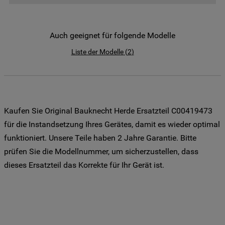
der Weitergabe Ihrer Daten an unsere
Drittanbieter für solche Zwecke zu. Wenn
Sie Ihre Präferenzen festlegen möchten,
Auch geeignet für folgende Modelle
klicken Sie auf die Schaltfläche "Cookie
Liste der Modelle
(
2
)
Einstellungen". Um unsere Cookie-Richtlinie
einzusehen klicken sie auf "Mehr
Informationen" . Wenn Sie auf "Nur
erforderliche Cookies" klicken, werden
lediglich unbedingt erforderliche Cookis
Kaufen Sie Original Bauknecht Herde Ersatzteil C00419473
gesetzt. Mehr Informationen
für die Instandsetzung Ihres Gerätes, damit es wieder optimal
https://www.bauknecht.de/seiten/nutzung-
funktioniert. Unsere Teile haben 2 Jahre Garantie. Bitte
von-cookies
prüfen Sie die Modellnummer, um sicherzustellen, dass
dieses Ersatzteil das Korrekte für Ihr Gerät ist.