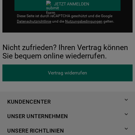
JETZT ANMELDEN
Diese Seite ist durch reCAPTCHA geschützt und die Google
Datenschutzrichtlinie
und die
Nutzungsbedingungen
gelten.
Nicht zufrieden? Ihren Vertrag können
Sie bequem online wiederrufen.
Vertrag widerrufen
KUNDENCENTER
Produktregistrierung
UNSER UNTERNEHMEN
Händlersuche
Über Bauknecht
Häufige Fragen
UNSERE RICHTLINIEN
Für Händler