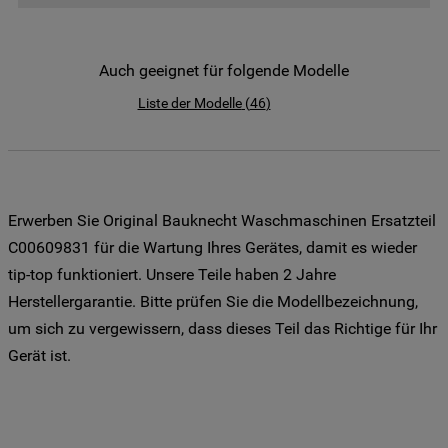
der Weitergabe Ihrer Daten an unsere
Drittanbieter für solche Zwecke zu. Wenn
Sie Ihre Präferenzen festlegen möchten,
Auch geeignet für folgende Modelle
klicken Sie auf die Schaltfläche "Cookie
Liste der Modelle
(
46
)
Einstellungen". Um unsere Cookie-Richtlinie
einzusehen klicken sie auf "Mehr
Informationen" . Wenn Sie auf "Nur
erforderliche Cookies" klicken, werden
lediglich unbedingt erforderliche Cookis
Erwerben Sie Original Bauknecht Waschmaschinen Ersatzteil
gesetzt. Mehr Informationen
C00609831 für die Wartung Ihres Gerätes, damit es wieder
https://www.bauknecht.de/seiten/nutzung-
tip-top funktioniert. Unsere Teile haben 2 Jahre
von-cookies
Herstellergarantie. Bitte prüfen Sie die Modellbezeichnung,
um sich zu vergewissern, dass dieses Teil das Richtige für Ihr
Gerät ist.