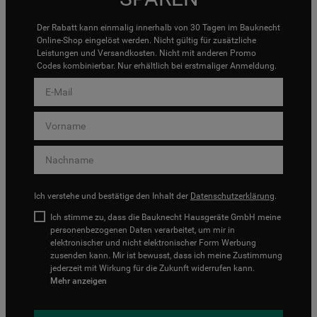
Der Rabatt kann einmalig innerhalb von 30 Tagen im Bauknecht
Online-Shop eingelöst werden. Nicht gültig für zusätzliche
Leistungen und Versandkosten. Nicht mit anderen Promo
Codes kombinierbar. Nur erhältlich bei erstmaliger Anmeldung.
Ich verstehe und bestätige den Inhalt der
Datenschutzerklärung
.
Ich stimme zu, dass die Bauknecht Hausgeräte GmbH meine
personenbezogenen Daten verarbeitet, um mir in
elektronischer und nicht elektronischer Form Werbung
zusenden kann. Mir ist bewusst, dass ich meine Zustimmung
jederzeit mit Wirkung für die Zukunft widerrufen kann.
Mehr anzeigen