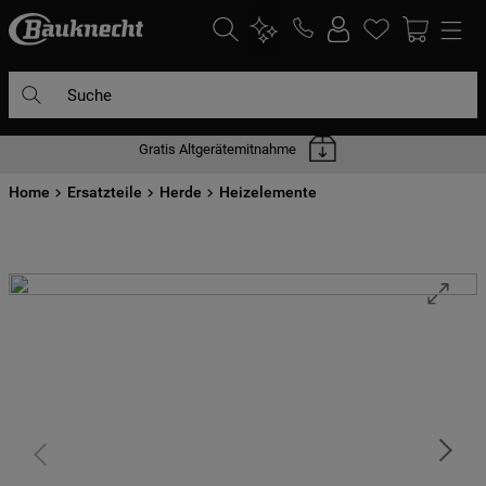
Suche
Gratis Altgerätemitnahme
DIE HÄUFIGSTEN SUCHANFRAGEN
Home
1
Ersatzteile
.
waschmaschine
Herde
Heizelemente
2
.
geschirrspülern
3
.
kühlgefrierkombination
4
.
bko
5
.
trockner
6
.
kühlschrank
7
.
gefrierschrank
8
.
mikrowelle