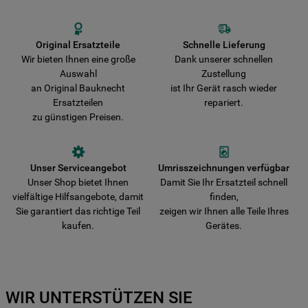
originale Teile beschädigt wird. Wir liefern Ihre Bestellung schnell aus
und verkürzen damit die Wartezeit bis zur vollständigen
Wiederherstellung der Funktionsfähigkeit Ihres Gerätes.
Original Ersatzteile
Schnelle Lieferung
Wir bieten Ihnen eine große
Dank unserer schnellen
Auswahl
Zustellung
an Original Bauknecht
ist Ihr Gerät rasch wieder
Ersatzteilen
repariert.
zu günstigen Preisen.
Unser Serviceangebot
Umrisszeichnungen verfügbar
Unser Shop bietet Ihnen
Damit Sie Ihr Ersatzteil schnell
vielfältige Hilfsangebote, damit
finden,
Sie garantiert das richtige Teil
zeigen wir Ihnen alle Teile Ihres
kaufen.
Gerätes.
WIR UNTERSTÜTZEN SIE