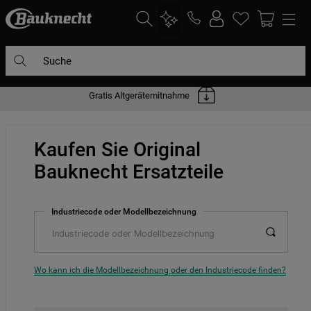
Suche
Gratis Altgerätemitnahme
DIE HÄUFIGSTEN SUCHANFRAGEN
1
.
waschmaschine
Kaufen Sie Original
2
.
geschirrspülern
Bauknecht Ersatzteile
3
.
kühlgefrierkombination
4
.
bko
Industriecode oder Modellbezeichnung
5
.
trockner
6
.
kühlschrank
7
.
gefrierschrank
Wo kann ich die Modellbezeichnung oder den Industriecode finden?
8
.
mikrowelle