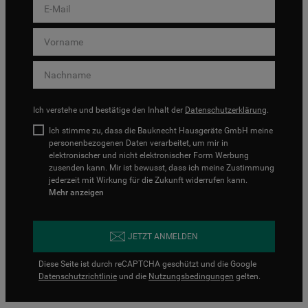
Ich verstehe und bestätige den Inhalt der
Datenschutzerklärung
.
Ich stimme zu, dass die Bauknecht Hausgeräte GmbH meine
personenbezogenen Daten verarbeitet, um mir in
elektronischer und nicht elektronischer Form Werbung
zusenden kann. Mir ist bewusst, dass ich meine Zustimmung
jederzeit mit Wirkung für die Zukunft widerrufen kann.
Mehr anzeigen
JETZT ANMELDEN
Diese Seite ist durch reCAPTCHA geschützt und die Google
Datenschutzrichtlinie
und die
Nutzungsbedingungen
gelten.