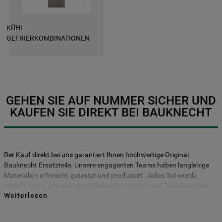
gesetzt. Mehr Informationen
https://www.bauknecht.de/seiten/nutzung-
von-cookies
KÜHL-
GEFRIERKOMBINATIONEN
Mehr anzeigen
GEHEN SIE AUF NUMMER SICHER UND
KAUFEN SIE DIREKT BEI BAUKNECHT
Der Kauf direkt bei uns garantiert Ihnen hochwertige Original
Bauknecht Ersatzteile. Unsere engagierten Teams haben langlebige
Materialien erforscht, getestet und produziert. Jedes Teil wurde
perfektioniert, um eine gleichbleibende Leistung und Zuverlässigkeit
Weiterlesen
für viele Jahre zu gewährleisten. Kaufen Sie Ihre Bauknecht
Ersatzteile direkt bei uns und entscheiden Sie sich für Haltbarkeit und
Sicherheit! Vermeiden Sie das Risiko, dass Ihr Gerät durch nicht