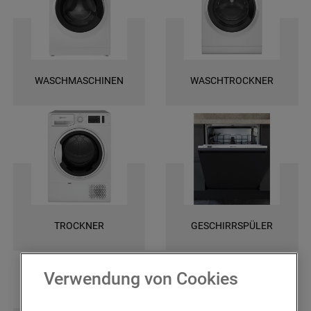
und finden Sie ganz leicht die spezifischen Ersatztele für Ihr Gerät. Wir
bieten Ihnen eine schnelle Lieferung und darüber hinaus 2 Jahre
Garantie auf das bestellte Ersatzteil. Entscheiden Sie sich für Original
Bauknecht Ersatzteile, damit Ihr Gerät wieder zuverlässig funktioniert!
WASCHMASCHINEN
WASCHTROCKNER
TROCKNER
GESCHIRRSPÜLER
Verwendung von Cookies