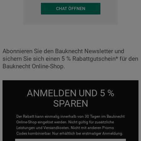
CHAT ÖFFNEN
Abonnieren Sie den Bauknecht Newsletter und
sichern Sie sich einen 5 % Rabattgutschein* für den
Bauknecht Online-Shop.
ANMELDEN UND 5 %
SPAREN
Der Rabatt kann einmalig innerhalb von 30 Tagen im Bauknecht
Online-Shop eingelöst werden. Nicht gültig für zusätzliche
Leistungen und Versandkosten. Nicht mit anderen Promo
Codes kombinierbar. Nur erhältlich bei erstmaliger Anmeldung.