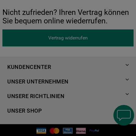
Nicht zufrieden? Ihren Vertrag können
Sie bequem online wiederrufen.
Vertrag widerrufen
KUNDENCENTER
Produktregistrierung
UNSER UNTERNEHMEN
Händlersuche
Über Bauknecht
Häufige Fragen
UNSERE RICHTLINIEN
Für Händler
Kundendienst
Datenschutzerklärung
Karriere
UNSER SHOP
Kontakt
Cookies
Presse
Bedienungsanleitungen
Impressum
Waschen & Trocknen
Ersatzteile
AGB
Geschirrspüler