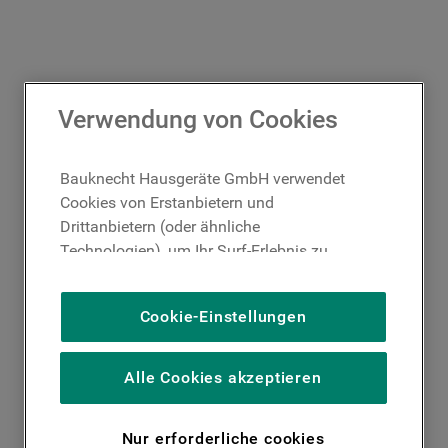
Verwendung von Cookies
Bauknecht Hausgeräte GmbH verwendet
Cookies von Erstanbietern und
Drittanbietern (oder ähnliche
Technologien), um Ihr Surf-Erlebnis zu
verbessern (unbedingt erforderliche
Cookies), um unser Publikum zu messen
Cookie-Einstellungen
(Leistungs-Cookies), um die redaktionellen
Inhalte der Website basierend auf Ihrer
Nutzung der Website zu personalisieren,
Alle Cookies akzeptieren
die Funktionalität der Website zu
verbessern und Ihnen spezifische
Nur erforderliche cookies
Funktionen anzubieten (Funktionelle-