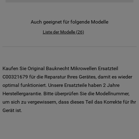
der Weitergabe Ihrer Daten an unsere
Drittanbieter für solche Zwecke zu. Wenn
Sie Ihre Präferenzen festlegen möchten,
Auch geeignet für folgende Modelle
klicken Sie auf die Schaltfläche "Cookie
Liste der Modelle
(
26
)
Einstellungen". Um unsere Cookie-Richtlinie
einzusehen klicken sie auf "Mehr
Informationen" . Wenn Sie auf "Nur
erforderliche Cookies" klicken, werden
lediglich unbedingt erforderliche Cookis
Kaufen Sie Original Bauknecht Mikrowellen Ersatzteil
gesetzt. Mehr Informationen
C00321679 für die Reparatur Ihres Gerätes, damit es wieder
https://www.bauknecht.de/seiten/nutzung-
optimal funktioniert. Unsere Ersatzteile haben 2 Jahre
von-cookies
Herstellergarantie. Bitte überprüfen Sie die Modellnummer,
um sich zu vergewissern, dass dieses Teil das Korrekte für Ihr
Gerät ist.