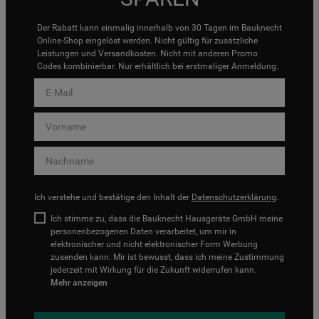
Der Rabatt kann einmalig innerhalb von 30 Tagen im Bauknecht
Online-Shop eingelöst werden. Nicht gültig für zusätzliche
Leistungen und Versandkosten. Nicht mit anderen Promo
Codes kombinierbar. Nur erhältlich bei erstmaliger Anmeldung.
Ich verstehe und bestätige den Inhalt der
Datenschutzerklärung
.
Ich stimme zu, dass die Bauknecht Hausgeräte GmbH meine
personenbezogenen Daten verarbeitet, um mir in
elektronischer und nicht elektronischer Form Werbung
zusenden kann. Mir ist bewusst, dass ich meine Zustimmung
jederzeit mit Wirkung für die Zukunft widerrufen kann.
Mehr anzeigen