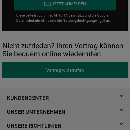
JETZT ANMELDEN
Diese Seite ist durch reCAPTCHA geschützt und die Google
Datenschutzrichtlinie
und die
Nutzungsbedingungen
gelten.
Nicht zufrieden? Ihren Vertrag können
Sie bequem online wiederrufen.
Vertrag widerrufen
KUNDENCENTER
Produktregistrierung
UNSER UNTERNEHMEN
Händlersuche
Über Bauknecht
Häufige Fragen
UNSERE RICHTLINIEN
Für Händler