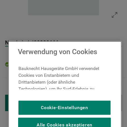
9
.
toplader
10
.
gefriertruhe
Netzkabel J00320666
Verwendung von Cookies
Auf Lager: Lieferzeit 4-6 Werktage
Bauknecht Hausgeräte GmbH verwendet
Cookies von Erstanbietern und
40
,
00
€
Inkl. MwSt
Drittanbietern (oder ähnliche
－
＋
zzgl. Versand
Technologien), um Ihr Surf-Erlebnis zu
verbessern (unbedingt erforderliche
IN DEN WARENKORB LEGEN
Cookies), um unser Publikum zu messen
Cookie-Einstellungen
(Leistungs-Cookies), um die redaktionellen
Inhalte der Website basierend auf Ihrer
Nutzung der Website zu personalisieren,
Alle Cookies akzeptieren