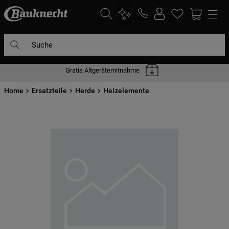
Suche
Gratis Altgerätemitnahme
DIE HÄUFIGSTEN SUCHANFRAGEN
Home
1
Ersatzteile
.
waschmaschine
Herde
Heizelemente
2
.
geschirrspülern
3
.
kühlgefrierkombination
4
.
bko
5
.
trockner
6
.
kühlschrank
7
.
gefrierschrank
8
.
mikrowelle